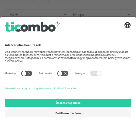
Irodák és támogatás
Germany
United Kingdom
Unter den Linden 24, 10117
167 City Road, London, Greater
Berlin, Germany
London, EC1V 1AW, United
Kingdom
United States
Switzerland
131 Continental Dr, Suite 305,
Dorfstrasse 52a, 6390
Newark, Delaware 19713, United
Engelberg, Switzerland
States
Bulgaria
United Arab Emirates
Regus Sofia City West, bul
UAE Dubai Silicon Oasis, DDP
Totleben 53-55, 1606 Sofia,
Building A1, Office 302, Dubai,