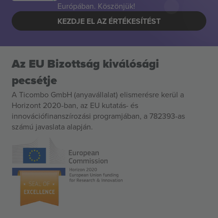
Európában. Köszönjük!
KEZDJE EL AZ ÉRTÉKESÍTÉST
Az EU Bizottság kiválósági
pecsétje
A Ticombo GmbH (anyavállalat) elismerésre kerül a
Horizont 2020-ban, az EU kutatás- és
innovációfinanszírozási programjában, a 782393-as
számú javaslata alapján.