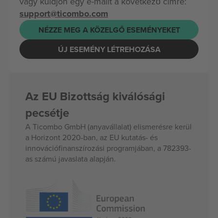
vagy küldjön egy e-mailt a következő címre:
support@ticombo.com
NÉZZE MEG A KÖZELGŐ ESEMÉNYEKET
ÚJ ESEMÉNY LÉTREHOZÁSA
Az EU Bizottság kiválósági
pecsétje
A Ticombo GmbH (anyavállalat) elismerésre kerül
a Horizont 2020-ban, az EU kutatás- és
innovációfinanszírozási programjában, a 782393-
as számú javaslata alapján.