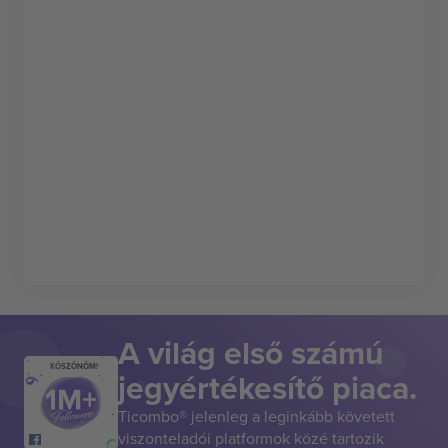
A világ első számú
KÖSZÖNÖM!
jegyértékesítő piaca.
Ticombo® jelenleg a leginkább követett
viszonteladói platformok közé tartozik