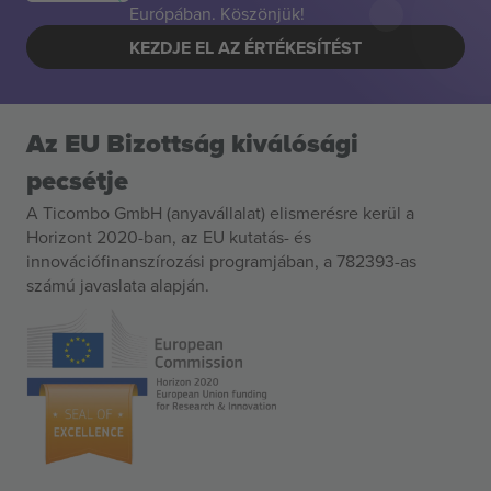
Európában. Köszönjük!
KEZDJE EL AZ ÉRTÉKESÍTÉST
Az EU Bizottság kiválósági
pecsétje
A Ticombo GmbH (anyavállalat) elismerésre kerül a
Horizont 2020-ban, az EU kutatás- és
innovációfinanszírozási programjában, a 782393-as
számú javaslata alapján.