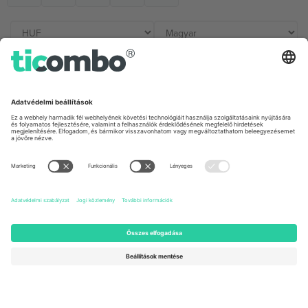
Irodák és támogatás
Germany
United Kingdom
Unter den Linden 24, 10117
167 City Road, London, Greater
Berlin, Germany
London, EC1V 1AW, United
Kingdom
United States
Switzerland
131 Continental Dr, Suite 305,
Dorfstrasse 52a, 6390
Newark, Delaware 19713, United
Engelberg, Switzerland
States
Bulgaria
United Arab Emirates
Regus Sofia City West, bul
UAE Dubai Silicon Oasis, DDP
Totleben 53-55, 1606 Sofia,
Building A1, Office 302, Dubai,