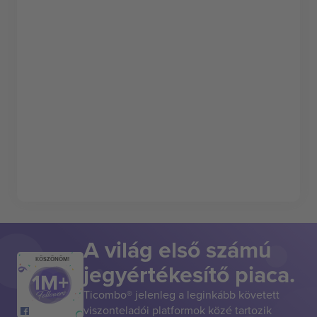
A világ első számú
KÖSZÖNÖM!
jegyértékesítő piaca.
Ticombo® jelenleg a leginkább követett
viszonteladói platformok közé tartozik