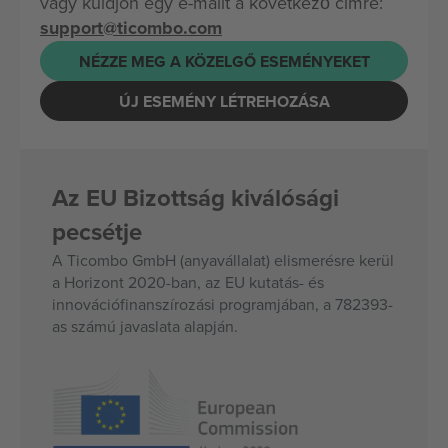
vagy küldjön egy e-mailt a következő címre:
support@ticombo.com
NÉZZE MEG A KÖZELGŐ ESEMÉNYEKET
ÚJ ESEMÉNY LÉTREHOZÁSA
Az EU Bizottság kiválósági
pecsétje
A Ticombo GmbH (anyavállalat) elismerésre kerül
a Horizont 2020-ban, az EU kutatás- és
innovációfinanszírozási programjában, a 782393-
as számú javaslata alapján.