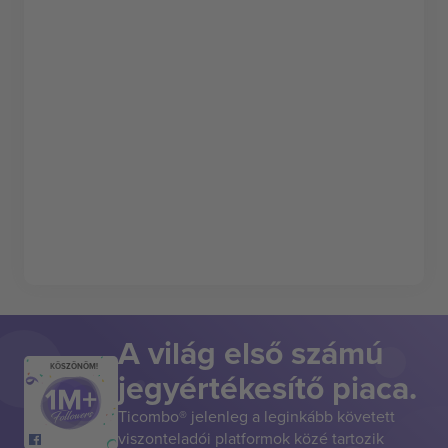
A világ első számú
KÖSZÖNÖM!
jegyértékesítő piaca.
Ticombo® jelenleg a leginkább követett
viszonteladói platformok közé tartozik