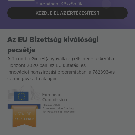
Európában. Köszönjük!
KEZDJE EL AZ ÉRTÉKESÍTÉST
Az EU Bizottság kiválósági
pecsétje
A Ticombo GmbH (anyavállalat) elismerésre kerül a
Horizont 2020-ban, az EU kutatás- és
innovációfinanszírozási programjában, a 782393-as
számú javaslata alapján.