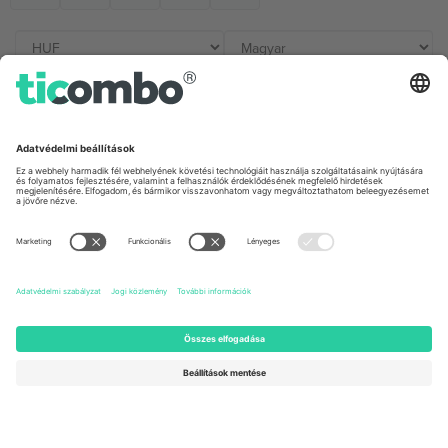
Irodák és támogatás
Germany
United Kingdom
Unter den Linden 24, 10117
167 City Road, London, Greater
Berlin, Germany
London, EC1V 1AW, United
Kingdom
United States
Switzerland
131 Continental Dr, Suite 305,
Dorfstrasse 52a, 6390
Newark, Delaware 19713, United
Engelberg, Switzerland
States
Bulgaria
United Arab Emirates
Regus Sofia City West, bul
UAE Dubai Silicon Oasis, DDP
Totleben 53-55, 1606 Sofia,
Building A1, Office 302, Dubai,