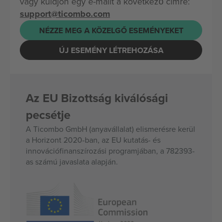
vagy küldjön egy e-mailt a következő címre:
support@ticombo.com
NÉZZE MEG A KÖZELGŐ ESEMÉNYEKET
ÚJ ESEMÉNY LÉTREHOZÁSA
Az EU Bizottság kiválósági
pecsétje
A Ticombo GmbH (anyavállalat) elismerésre kerül
a Horizont 2020-ban, az EU kutatás- és
innovációfinanszírozási programjában, a 782393-
as számú javaslata alapján.