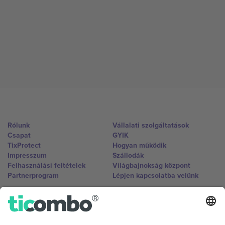
Rólunk
Vállalati szolgáltatások
Csapat
GYIK
TixProtect
Hogyan működik
Impresszum
Szállodák
Felhasználási feltételek
Világbajnokság központ
Partnerprogram
Lépjen kapcsolatba velünk