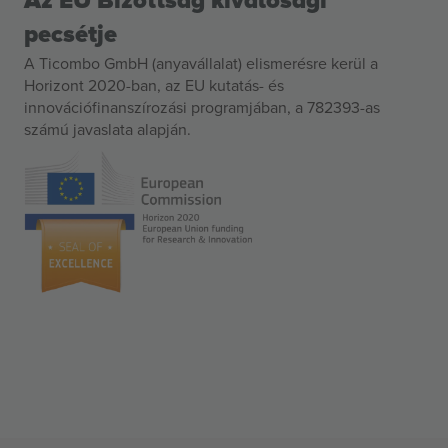
Az EU Bizottság kiválósági
pecsétje
A Ticombo GmbH (anyavállalat) elismerésre kerül a
Horizont 2020-ban, az EU kutatás- és
innovációfinanszírozási programjában, a 782393-as
számú javaslata alapján.