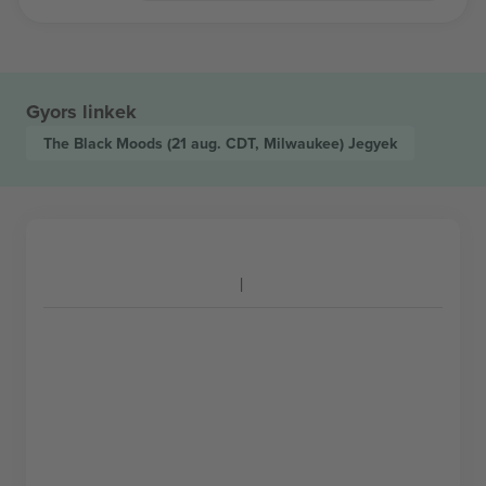
Gyors linkek
The Black Moods
(21 aug. CDT, Milwaukee)
Jegyek