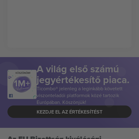
A világ első számú
KÖSZÖNÖM!
jegyértékesítő piaca.
Ticombo® jelenleg a leginkább követett
viszonteladói platformok közé tartozik
Európában. Köszönjük!
KEZDJE EL AZ ÉRTÉKESÍTÉST