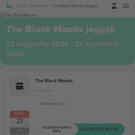
Belépés
Zene
Alternative
The Black Moods Jegyek
The Black Moods jegyek
22 augusztus 2026 - 22 augusztus
2026
The Black Moods
Shank Hall
Milwaukee, US
AUG.
21
JELENLEG NINCS
IRATKOZZON FEL
P
JEGY