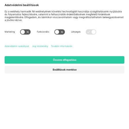
Irodák és támogatás
Germany
United Kingdom
Unter den Linden 24, 10117
167 City Road, London, Greater
Berlin, Germany
London, EC1V 1AW, United
Kingdom
United States
Switzerland
131 Continental Dr, Suite 305,
Dorfstrasse 52a, 6390
Newark, Delaware 19713, United
Engelberg, Switzerland
States
Bulgaria
United Arab Emirates
Regus Sofia City West, bul
UAE Dubai Silicon Oasis, DDP
Totleben 53-55, 1606 Sofia,
Building A1, Office 302, Dubai,
Bulgaria
United Arab Emirates