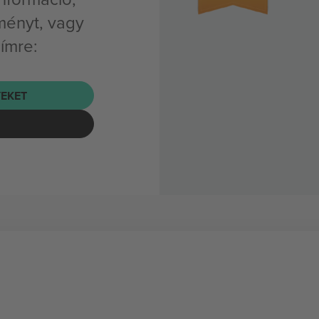
ényt, vagy
címre:
EKET