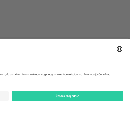
ondon, EC1V 1AW, United Kingdom
Switzerland