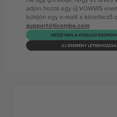
adjon hozzá egy új VOWWS esem
küldjön egy e-mailt a következő 
support@ticombo.com
NÉZZE MEG A KÖZELGŐ ESEMÉNY
ÚJ ESEMÉNY LÉTREHOZÁSA