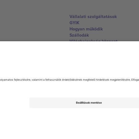
Vállalati szolgáltatások
GYIK
Hogyan működik
Szállodák
Világbajnokság központ
Lépjen kapcsolatba velünk
United Kingdom
167 City Road, London, Greater L
Switzerland
United States
Dorfstrasse 52a, 6390 Engelberg, 