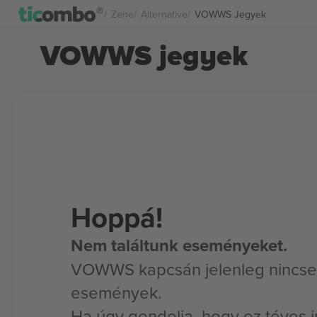
Zene
Alternative
VOWWS Jegyek
VOWWS jegyek
Hoppá!
Nem találtunk eseményeket.
VOWWS kapcsán jelenleg nincse
események.
Ha úgy gondolja, hogy ez téves i