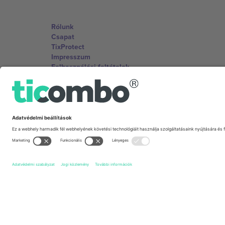
Rólunk
Csapat
TixProtect
Impresszum
Felhasználási feltételek
Partnerprogram
Irodák és támogatás
Germany
Unter den Linden 24, 10117 Berlin, Germany
United States
131 Continental Dr, Suite 305, Newark, Delaware 19713, 