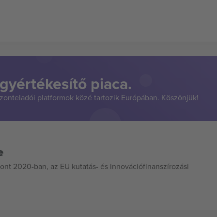
gyértékesítő piaca.
szonteladói platformok közé tartozik Európában. Köszönjük!
e
ont 2020-ban, az EU kutatás- és innovációfinanszírozási