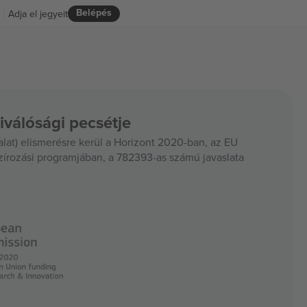
Belépés
Adja el jegyeit
iválósági pecsétje
at) elismerésre kerül a Horizont 2020-ban, az EU
szírozási programjában, a 782393-as számú javaslata