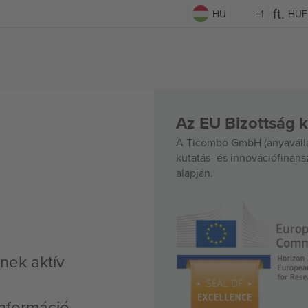
HU
+1
HUF
Az EU Bizottság k
A Ticombo GmbH (anyavállal
kutatás- és innovációfinan
alapján.
nek aktív
nformáció,