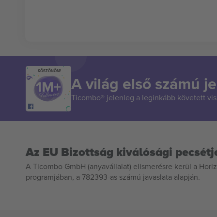
KÖSZÖNÖM!
A világ első számú je
Ticombo® jelenleg a leginkább követett vi
Az EU Bizottság kiválósági pecsétj
A Ticombo GmbH (anyavállalat) elismerésre kerül a Horiz
programjában, a 782393-as számú javaslata alapján.