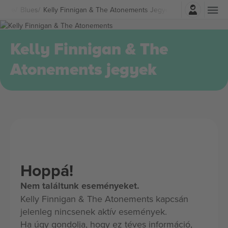
Belépés
Zene
Blues
Kelly Finnigan & The Atonements Jegyek
Kelly Finnigan & The
Atonements jegyek
Hoppá!
Nem találtunk eseményeket.
Kelly Finnigan & The Atonements kapcsán
jelenleg nincsenek aktív események.
Ha úgy gondolja, hogy ez téves információ,