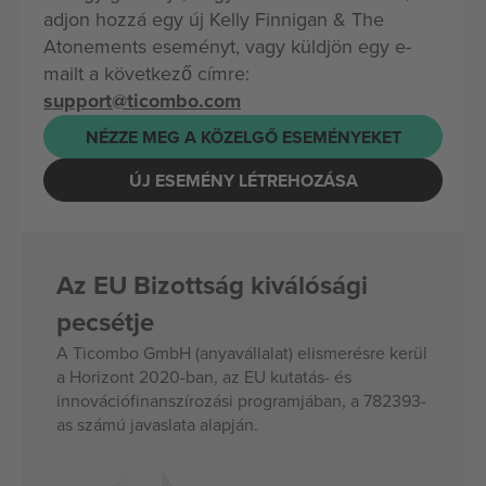
adjon hozzá egy új Kelly Finnigan & The
Atonements eseményt, vagy küldjön egy e-
mailt a következő címre:
support@ticombo.com
NÉZZE MEG A KÖZELGŐ ESEMÉNYEKET
ÚJ ESEMÉNY LÉTREHOZÁSA
Az EU Bizottság kiválósági
pecsétje
A Ticombo GmbH (anyavállalat) elismerésre kerül
a Horizont 2020-ban, az EU kutatás- és
innovációfinanszírozási programjában, a 782393-
as számú javaslata alapján.