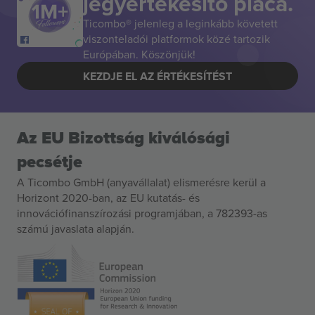
jegyértékesítő piaca.
Ticombo® jelenleg a leginkább követett
viszonteladói platformok közé tartozik
Európában. Köszönjük!
KEZDJE EL AZ ÉRTÉKESÍTÉST
Az EU Bizottság kiválósági
pecsétje
A Ticombo GmbH (anyavállalat) elismerésre kerül a
Horizont 2020-ban, az EU kutatás- és
innovációfinanszírozási programjában, a 782393-as
számú javaslata alapján.