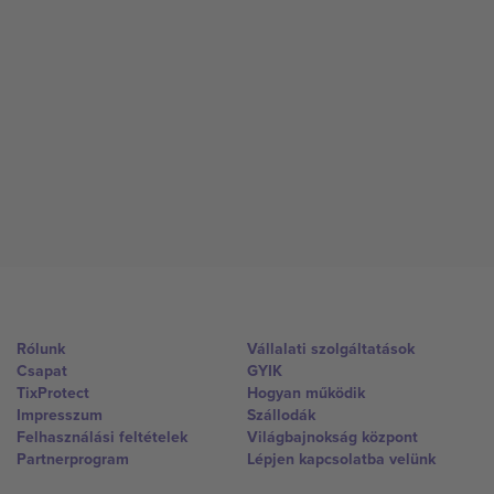
Rólunk
Vállalati szolgáltatások
Csapat
GYIK
TixProtect
Hogyan működik
Impresszum
Szállodák
Felhasználási feltételek
Világbajnokság központ
Partnerprogram
Lépjen kapcsolatba velünk