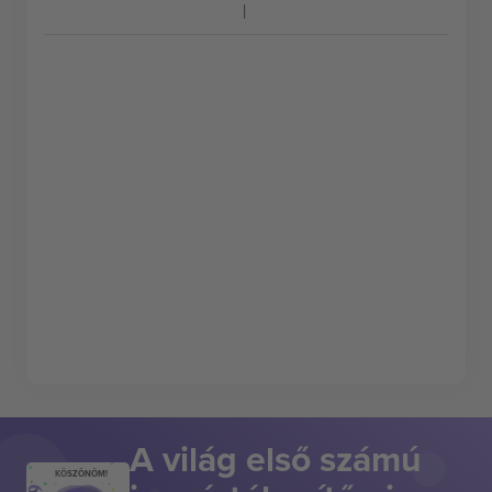
A világ első számú
KÖSZÖNÖM!