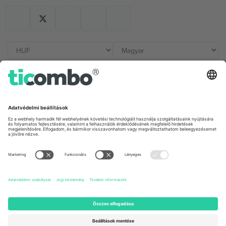
Irodák és támogatás
Germany
United Kingdom
Unter den Linden 24, 10117
167 City Road, London, Greater
Berlin, Germany
London, EC1V 1AW, United
Kingdom
United States
Switzerland
131 Continental Dr, Suite 305,
Dorfstrasse 52a, 6390
Newark, Delaware 19713, United
Engelberg, Switzerland
States
Bulgaria
United Arab Emirates