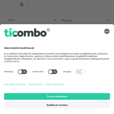
Irodák és támogatás
Germany
United Kingdom
Unter den Linden 24, 10117
167 City Road, London, Greater
Berlin, Germany
London, EC1V 1AW, United
Kingdom
United States
Switzerland
131 Continental Dr, Suite 305,
Dorfstrasse 52a, 6390
Newark, Delaware 19713, United
Engelberg, Switzerland
States
Bulgaria
United Arab Emirates