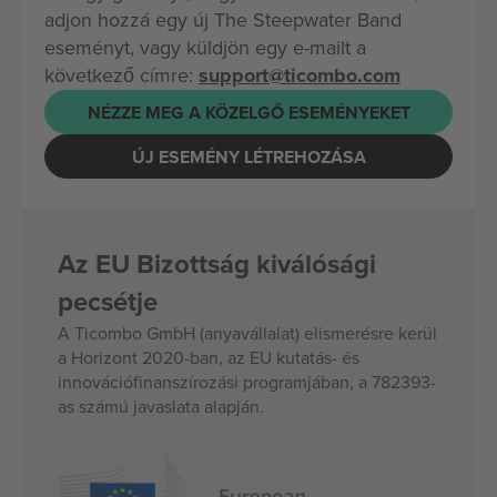
adjon hozzá egy új The Steepwater Band
eseményt, vagy küldjön egy e-mailt a
következő címre:
support@ticombo.com
NÉZZE MEG A KÖZELGŐ ESEMÉNYEKET
ÚJ ESEMÉNY LÉTREHOZÁSA
Az EU Bizottság kiválósági
pecsétje
A Ticombo GmbH (anyavállalat) elismerésre kerül
a Horizont 2020-ban, az EU kutatás- és
innovációfinanszírozási programjában, a 782393-
as számú javaslata alapján.