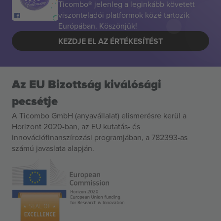
Ticombo® jelenleg a leginkább követett
viszonteladói platformok közé tartozik
Európában. Köszönjük!
KEZDJE EL AZ ÉRTÉKESÍTÉST
Az EU Bizottság kiválósági
pecsétje
A Ticombo GmbH (anyavállalat) elismerésre kerül a
Horizont 2020-ban, az EU kutatás- és
innovációfinanszírozási programjában, a 782393-as
számú javaslata alapján.