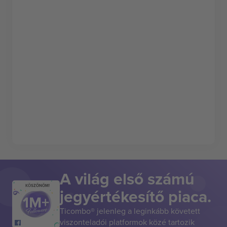
A világ első számú
KÖSZÖNÖM!
jegyértékesítő piaca.
Ticombo® jelenleg a leginkább követett
viszonteladói platformok közé tartozik