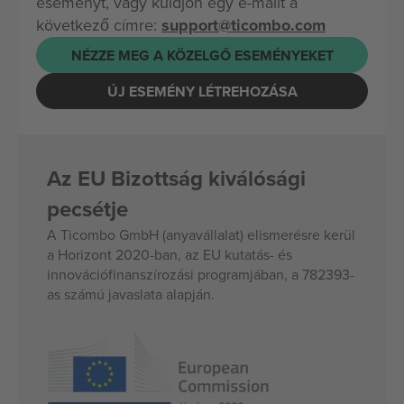
eseményt, vagy küldjön egy e-mailt a
következő címre:
support@ticombo.com
NÉZZE MEG A KÖZELGŐ ESEMÉNYEKET
ÚJ ESEMÉNY LÉTREHOZÁSA
Az EU Bizottság kiválósági
pecsétje
A Ticombo GmbH (anyavállalat) elismerésre kerül
a Horizont 2020-ban, az EU kutatás- és
innovációfinanszírozási programjában, a 782393-
as számú javaslata alapján.