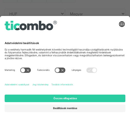
Irodák és támogatás
Germany
United Kingdom
Unter den Linden 24, 10117
167 City Road, London, Greater
Berlin, Germany
London, EC1V 1AW, United
Kingdom
United States
Switzerland
131 Continental Dr, Suite 305,
Dorfstrasse 52a, 6390
Newark, Delaware 19713, United
Engelberg, Switzerland
States
Bulgaria
United Arab Emirates
Regus Sofia City West, bul
UAE Dubai Silicon Oasis, DDP
Totleben 53-55, 1606 Sofia,
Building A1, Office 302, Dubai,