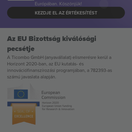
Európában. Köszönjük!
KEZDJE EL AZ ÉRTÉKESÍTÉST
Az EU Bizottság kiválósági
pecsétje
A Ticombo GmbH (anyavállalat) elismerésre kerül a
Horizont 2020-ban, az EU kutatás- és
innovációfinanszírozási programjában, a 782393-as
számú javaslata alapján.