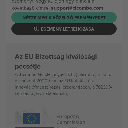
eseményt, vagy küldjön egy e-mailt a
következő címre:
support@ticombo.com
NÉZZE MEG A KÖZELGŐ ESEMÉNYEKET
ÚJ ESEMÉNY LÉTREHOZÁSA
Az EU Bizottság kiválósági
pecsétje
A Ticombo GmbH (anyavállalat) elismerésre kerül
a Horizont 2020-ban, az EU kutatás- és
innovációfinanszírozási programjában, a 782393-
as számú javaslata alapján.