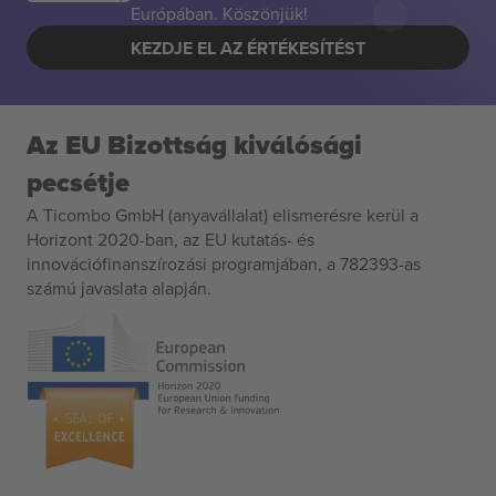
Európában. Köszönjük!
KEZDJE EL AZ ÉRTÉKESÍTÉST
Az EU Bizottság kiválósági
pecsétje
A Ticombo GmbH (anyavállalat) elismerésre kerül a
Horizont 2020-ban, az EU kutatás- és
innovációfinanszírozási programjában, a 782393-as
számú javaslata alapján.