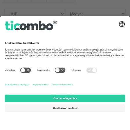
Irodák és támogatás
Germany
United Kingdom
Unter den Linden 24, 10117
167 City Road, London, Greater
Berlin, Germany
London, EC1V 1AW, United
Kingdom
United States
Switzerland
131 Continental Dr, Suite 305,
Dorfstrasse 52a, 6390
Newark, Delaware 19713, United
Engelberg, Switzerland
States
Bulgaria
United Arab Emirates
Regus Sofia City West, bul
UAE Dubai Silicon Oasis, DDP
Totleben 53-55, 1606 Sofia,
Building A1, Office 302, Dubai,