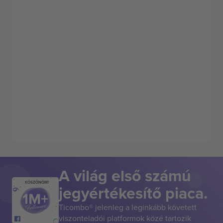
A világ első számú
KÖSZÖNÖM!
jegyértékesítő piaca.
Ticombo® jelenleg a leginkább követett
viszonteladói platformok közé tartozik