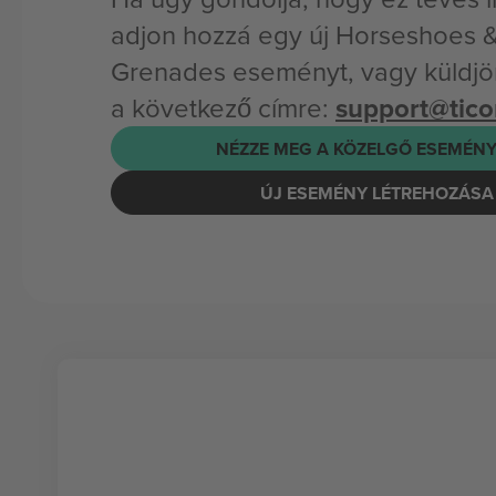
adjon hozzá egy új Horseshoes 
Grenades eseményt, vagy küldjön
a következő címre:
support@tic
NÉZZE MEG A KÖZELGŐ ESEMÉNY
ÚJ ESEMÉNY LÉTREHOZÁSA