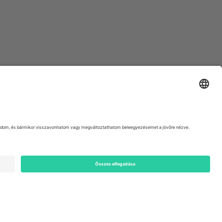
ondon, EC1V 1AW, United Kingdom
Switzerland