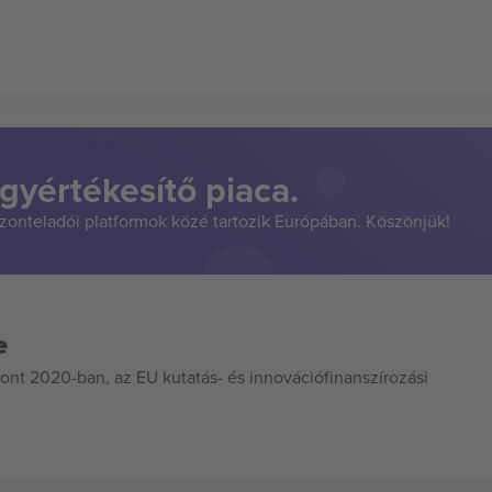
gyértékesítő piaca.
szonteladói platformok közé tartozik Európában. Köszönjük!
e
ont 2020-ban, az EU kutatás- és innovációfinanszírozási