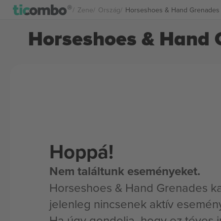
Zene
Ország
Horseshoes & Hand Grenades
Horseshoes & Hand 
Hoppá!
Nem találtunk eseményeket.
Horseshoes & Hand Grenades k
jelenleg nincsenek aktív esemén
Ha úgy gondolja, hogy ez téves i