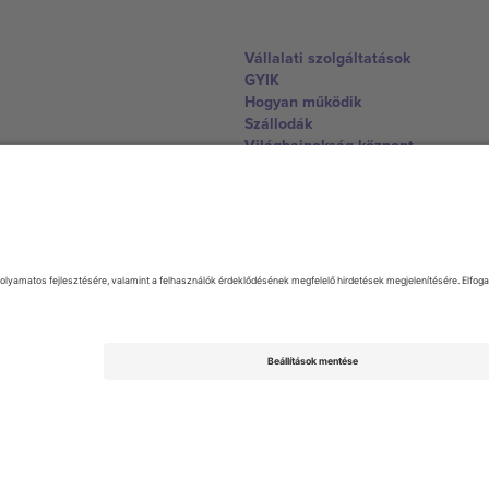
Vállalati szolgáltatások
GYIK
Hogyan működik
Szállodák
Világbajnokság központ
Lépjen kapcsolatba velünk
United Kingdom
167 City Road, London, Greater L
Switzerland
United States
Dorfstrasse 52a, 6390 Engelberg, 