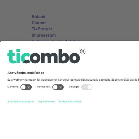
Rólunk
Csapat
TixProtect
Impresszum
Felhasználási feltételek
Partnerprogram
Irodák és támogatás
Germany
Unter den Linden 24, 10117 Berlin, Germany
United States
131 Continental Dr, Suite 305, Newark, Delaware 19713, 