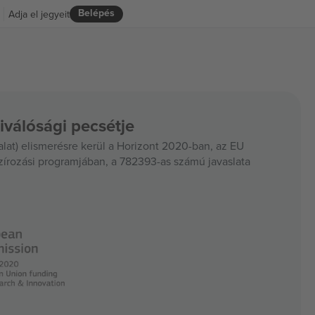
Belépés
Adja el jegyeit
iválósági pecsétje
at) elismerésre kerül a Horizont 2020-ban, az EU
szírozási programjában, a 782393-as számú javaslata