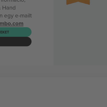
& Hand
 egy e-mailt
ombo.com
EKET