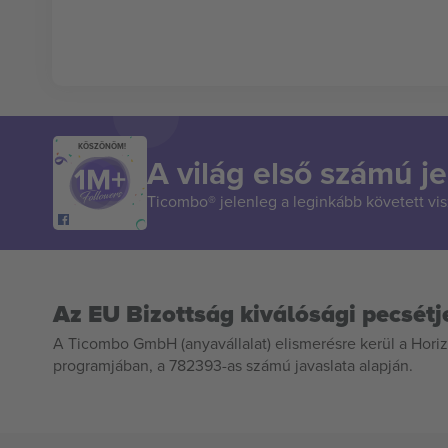
KÖSZÖNÖM!
A világ első számú je
Ticombo® jelenleg a leginkább követett vi
Az EU Bizottság kiválósági pecsétj
A Ticombo GmbH (anyavállalat) elismerésre kerül a Horiz
programjában, a 782393-as számú javaslata alapján.