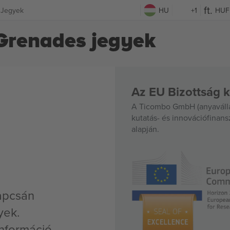
 Jegyek
HU
+1
HUF
Grenades jegyek
Az EU Bizottság k
A Ticombo GmbH (anyavállal
kutatás- és innovációfinan
alapján.
apcsán
yek.
nformáció,