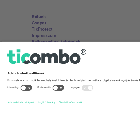
Rólunk
Csapat
TixProtect
Impresszum
Felhasználási feltételek
Partnerprogram
Irodák és támogatás
Germany
Unter den Linden 24, 10117 Berlin, Germany
United States
131 Continental Dr, Suite 305, Newark, Delaware 19713, 