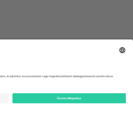
ondon, EC1V 1AW, United Kingdom
Switzerland