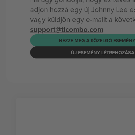
adjon hozzá egy új Johnny Lee 
vagy küldjön egy e-mailt a követ
support@ticombo.com
NÉZZE MEG A KÖZELGŐ ESEMÉNY
ÚJ ESEMÉNY LÉTREHOZÁSA