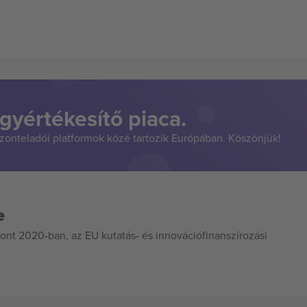
gyértékesítő piaca.
szonteladói platformok közé tartozik Európában. Köszönjük!
e
ont 2020-ban, az EU kutatás- és innovációfinanszírozási