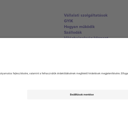
Vállalati szolgáltatások
GYIK
Hogyan működik
Szállodák
Világbajnokság központ
Lépjen kapcsolatba velünk
United Kingdom
167 City Road, London, Greater L
Switzerland
United States
Dorfstrasse 52a, 6390 Engelberg, 