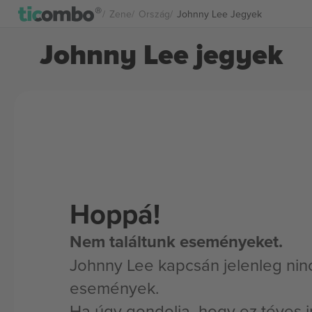
Zene
Ország
Johnny Lee Jegyek
Johnny Lee jegyek
Hoppá!
Nem találtunk eseményeket.
Johnny Lee kapcsán jelenleg nin
események.
Ha úgy gondolja, hogy ez téves i