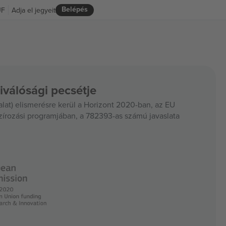
Belépés
UF
Adja el jegyeit
iválósági pecsétje
at) elismerésre kerül a Horizont 2020-ban, az EU
szírozási programjában, a 782393-as számú javaslata