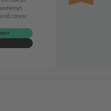
eseményt,
kező címre:
EKET