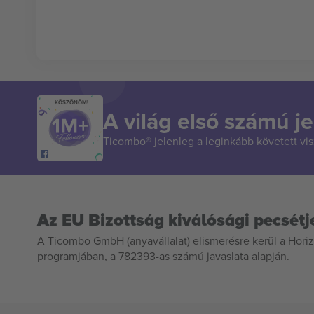
KÖSZÖNÖM!
A világ első számú je
Ticombo® jelenleg a leginkább követett vi
Az EU Bizottság kiválósági pecsétj
A Ticombo GmbH (anyavállalat) elismerésre kerül a Horiz
programjában, a 782393-as számú javaslata alapján.