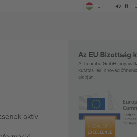
HU
+49
H
Az EU Bizottság k
A Ticombo GmbH (anyavállal
kutatás- és innovációfinan
alapján.
csenek aktív
nformáció,