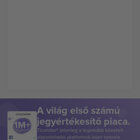
A világ első számú
KÖSZÖNÖM!
jegyértékesítő piaca.
Ticombo® jelenleg a leginkább követett
viszonteladói platformok közé tartozik