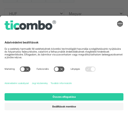
Irodák és támogatás
Germany
United Kingdom
Unter den Linden 24, 10117
167 City Road, London, Greater
Berlin, Germany
London, EC1V 1AW, United
Kingdom
United States
Switzerland
131 Continental Dr, Suite 305,
Dorfstrasse 52a, 6390
Newark, Delaware 19713, United
Engelberg, Switzerland
States
Bulgaria
United Arab Emirates
Regus Sofia City West, bul
UAE Dubai Silicon Oasis, DDP
Totleben 53-55, 1606 Sofia,
Building A1, Office 302, Dubai,