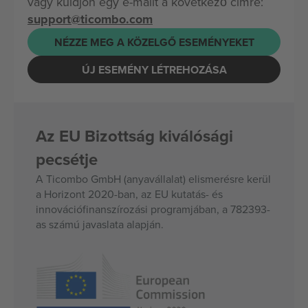
vagy küldjön egy e-mailt a következő címre:
support@ticombo.com
NÉZZE MEG A KÖZELGŐ ESEMÉNYEKET
ÚJ ESEMÉNY LÉTREHOZÁSA
Az EU Bizottság kiválósági
pecsétje
A Ticombo GmbH (anyavállalat) elismerésre kerül
a Horizont 2020-ban, az EU kutatás- és
innovációfinanszírozási programjában, a 782393-
as számú javaslata alapján.