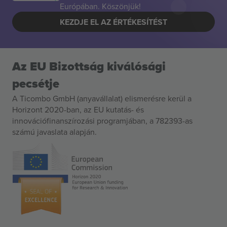
Európában. Köszönjük!
KEZDJE EL AZ ÉRTÉKESÍTÉST
Az EU Bizottság kiválósági
pecsétje
A Ticombo GmbH (anyavállalat) elismerésre kerül a
Horizont 2020-ban, az EU kutatás- és
innovációfinanszírozási programjában, a 782393-as
számú javaslata alapján.