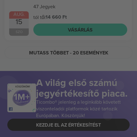
47 Jegyek
AUG.
14 660 Ft
tól től
15
VÁSÁRLÁS
SZO
MUTASS TÖBBET
- 20 ESEMÉNYEK
A világ első számú
KÖSZÖNÖM!
jegyértékesítő piaca.
Ticombo® jelenleg a leginkább követett
viszonteladói platformok közé tartozik
Európában. Köszönjük!
KEZDJE EL AZ ÉRTÉKESÍTÉST