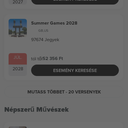
2027
Summer Games 2028
GB
,
US
97674 Jegyek
JÚL.
52 356 Ft
tól től
2028
ESEMÉNY KERESÉSE
MUTASS TÖBBET
- 20 VERSENYEK
Népszerű Művészek