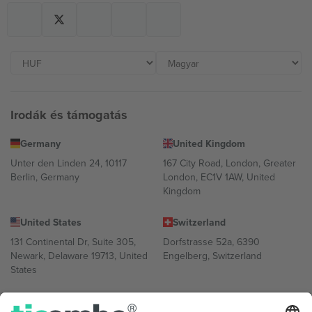
Irodák és támogatás
Germany
United Kingdom
Unter den Linden 24, 10117
167 City Road, London, Greater
Berlin, Germany
London, EC1V 1AW, United
Kingdom
United States
Switzerland
131 Continental Dr, Suite 305,
Dorfstrasse 52a, 6390
Newark, Delaware 19713, United
Engelberg, Switzerland
States
Bulgaria
United Arab Emirates