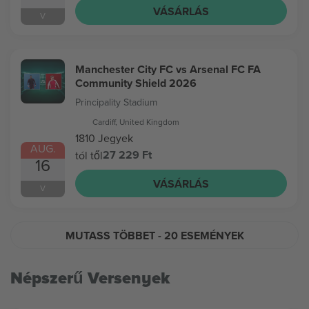
VÁSÁRLÁS
V
Manchester City FC vs Arsenal FC FA
Community Shield 2026
Principality Stadium
Cardiff, United Kingdom
1810 Jegyek
AUG.
27 229 Ft
tól től
16
VÁSÁRLÁS
V
MUTASS TÖBBET
- 20 ESEMÉNYEK
Népszerű Versenyek