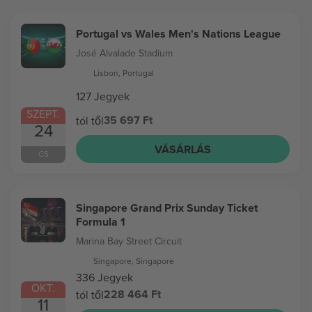
Portugal vs Wales Men's Nations League
José Alvalade Stadium
Lisbon, Portugal
127 Jegyek
SZEPT.
35 697 Ft
tól től
24
VÁSÁRLÁS
CS
Singapore Grand Prix Sunday Ticket
Formula 1
Marina Bay Street Circuit
Singapore, Singapore
336 Jegyek
OKT.
228 464 Ft
tól től
11