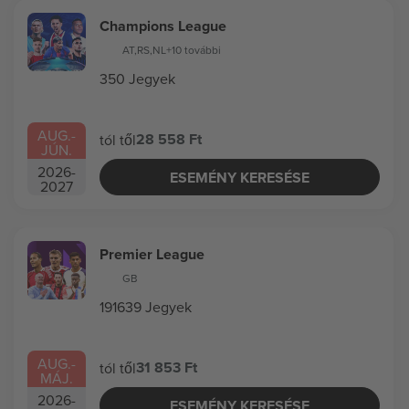
Champions League
AT
,
RS
,
NL
+10 további
350 Jegyek
AUG.
-
28 558 Ft
tól től
JÚN.
2026
-
ESEMÉNY KERESÉSE
2027
Premier League
GB
191639 Jegyek
AUG.
-
31 853 Ft
tól től
MÁJ.
2026
-
ESEMÉNY KERESÉSE