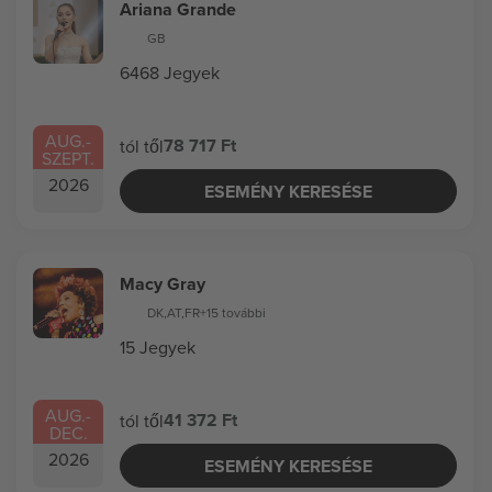
Ariana Grande
GB
6468 Jegyek
AUG.
-
78 717 Ft
tól től
SZEPT.
2026
ESEMÉNY KERESÉSE
Macy Gray
DK
,
AT
,
FR
+15 további
15 Jegyek
AUG.
-
41 372 Ft
tól től
DEC.
2026
ESEMÉNY KERESÉSE