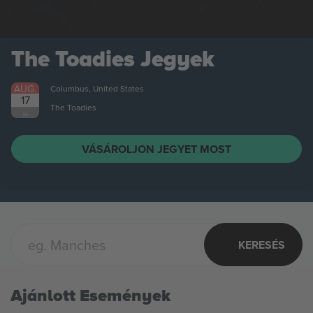
The Toadies
Jegyek
AUG.
Columbus, United States
17
The Toadies
H
VÁSÁROLJON JEGYET MOST
KERESÉS
Ajánlott Események