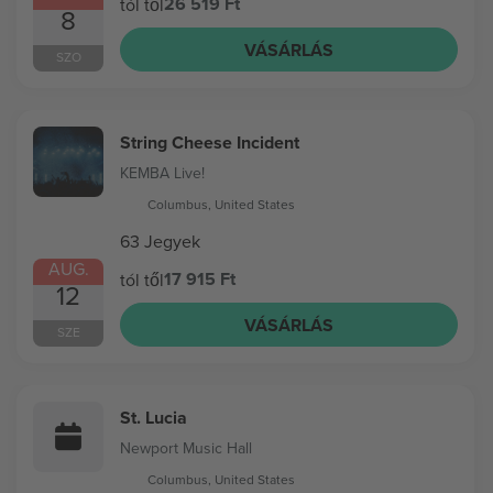
26 519 Ft
tól től
8
VÁSÁRLÁS
SZO
String Cheese Incident
KEMBA Live!
Columbus, United States
63 Jegyek
AUG.
17 915 Ft
tól től
12
VÁSÁRLÁS
SZE
St. Lucia
Newport Music Hall
Columbus, United States