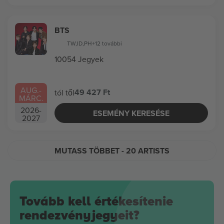
BTS
TW
,
ID
,
PH
+12 további
10054 Jegyek
AUG.
-
49 427 Ft
tól től
MÁRC.
2026
-
ESEMÉNY KERESÉSE
2027
MUTASS TÖBBET
- 20 ARTISTS
Tovább kell értékesítenie
rendezvényjegyeit?