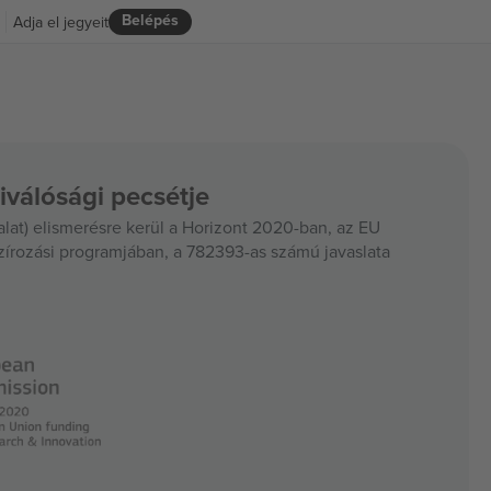
Belépés
Adja el jegyeit
iválósági pecsétje
at) elismerésre kerül a Horizont 2020-ban, az EU
szírozási programjában, a 782393-as számú javaslata