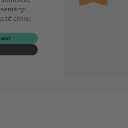
eseményt,
kező címre:
EKET