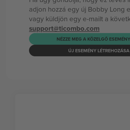
adjon hozzá egy új Bobby Long 
vagy küldjön egy e-mailt a követ
support@ticombo.com
NÉZZE MEG A KÖZELGŐ ESEMÉNY
ÚJ ESEMÉNY LÉTREHOZÁSA