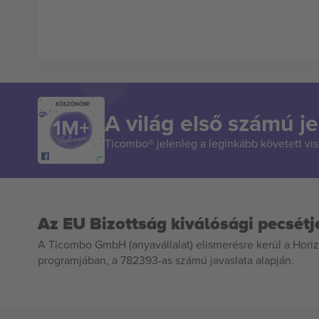
KÖSZÖNÖM!
A világ első számú je
Ticombo® jelenleg a leginkább követett vi
Az EU Bizottság kiválósági pecsétj
A Ticombo GmbH (anyavállalat) elismerésre kerül a Horiz
programjában, a 782393-as számú javaslata alapján.