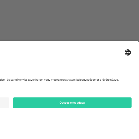
ondon, EC1V 1AW, United Kingdom
Switzerland