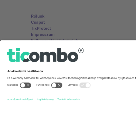
Rólunk
Csapat
TixProtect
Impresszum
Felhasználási feltételek
Partnerprogram
Irodák és támogatás
Germany
Unter den Linden 24, 10117 Berlin, Germany
United States
131 Continental Dr, Suite 305, Newark, Delaware 19713, 