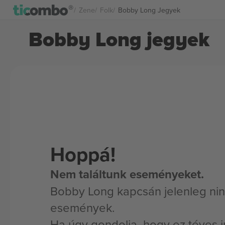
Zene
Folk
Bobby Long Jegyek
Bobby Long jegyek
Hoppá!
Nem találtunk eseményeket.
Bobby Long kapcsán jelenleg nin
események.
Ha úgy gondolja, hogy ez téves i