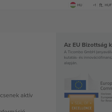
HU
+1
HUF
Az EU Bizottság k
A Ticombo GmbH (anyavállal
kutatás- és innovációfinan
alapján.
csenek aktív
nformáció,