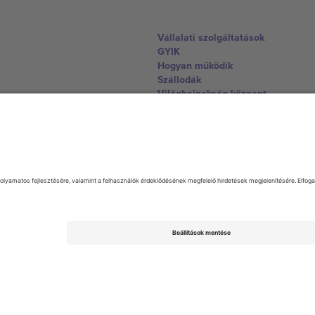
Vállalati szolgáltatások
GYIK
Hogyan működik
Szállodák
Világbajnokság központ
Lépjen kapcsolatba velünk
United Kingdom
167 City Road, London, Greater L
Switzerland
United States
Dorfstrasse 52a, 6390 Engelberg, 