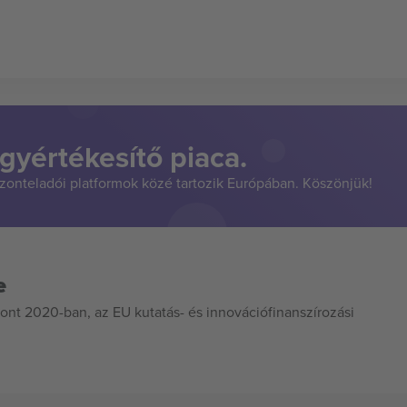
gyértékesítő piaca.
szonteladói platformok közé tartozik Európában. Köszönjük!
e
ont 2020-ban, az EU kutatás- és innovációfinanszírozási