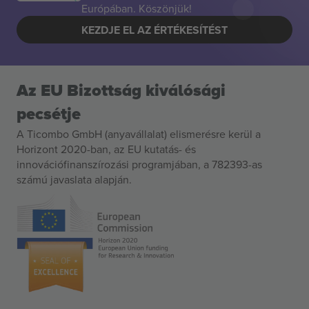
Európában. Köszönjük!
KEZDJE EL AZ ÉRTÉKESÍTÉST
Az EU Bizottság kiválósági
pecsétje
A Ticombo GmbH (anyavállalat) elismerésre kerül a
Horizont 2020-ban, az EU kutatás- és
innovációfinanszírozási programjában, a 782393-as
számú javaslata alapján.