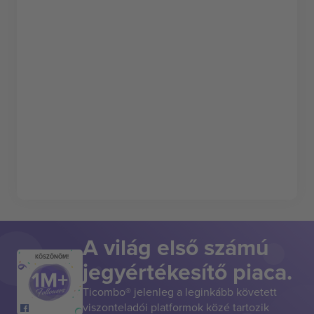
A világ első számú
KÖSZÖNÖM!
jegyértékesítő piaca.
Ticombo® jelenleg a leginkább követett
viszonteladói platformok közé tartozik