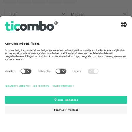
Irodák és támogatás
Germany
United Kingdom
Unter den Linden 24, 10117
167 City Road, London, Greater
Berlin, Germany
London, EC1V 1AW, United
Kingdom
United States
Switzerland
131 Continental Dr, Suite 305,
Dorfstrasse 52a, 6390
Newark, Delaware 19713, United
Engelberg, Switzerland
States
Bulgaria
United Arab Emirates
Regus Sofia City West, bul
UAE Dubai Silicon Oasis, DDP
Totleben 53-55, 1606 Sofia,
Building A1, Office 302, Dubai,