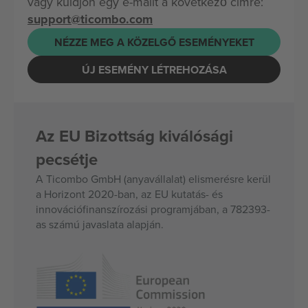
vagy küldjön egy e-mailt a következő címre:
support@ticombo.com
NÉZZE MEG A KÖZELGŐ ESEMÉNYEKET
ÚJ ESEMÉNY LÉTREHOZÁSA
Az EU Bizottság kiválósági
pecsétje
A Ticombo GmbH (anyavállalat) elismerésre kerül
a Horizont 2020-ban, az EU kutatás- és
innovációfinanszírozási programjában, a 782393-
as számú javaslata alapján.