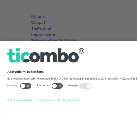
Rólunk
Csapat
TixProtect
Impresszum
Felhasználási feltételek
Partnerprogram
Irodák és támogatás
Germany
Unter den Linden 24, 10117 Berlin, Germany
United States
131 Continental Dr, Suite 305, Newark, Delaware 19713, 