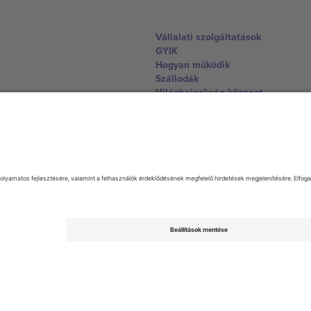
Vállalati szolgáltatások
GYIK
Hogyan működik
Szállodák
Világbajnokság központ
Lépjen kapcsolatba velünk
United Kingdom
167 City Road, London, Greater L
Switzerland
United States
Dorfstrasse 52a, 6390 Engelberg, 