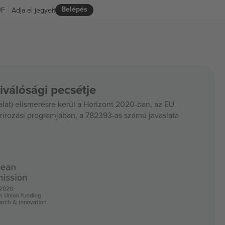
Belépés
UF
Adja el jegyeit
iválósági pecsétje
at) elismerésre kerül a Horizont 2020-ban, az EU
szírozási programjában, a 782393-as számú javaslata