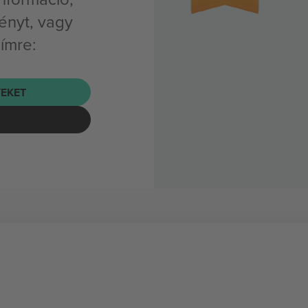
ényt, vagy
címre:
EKET