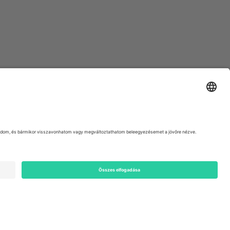
ondon, EC1V 1AW, United Kingdom
Switzerland