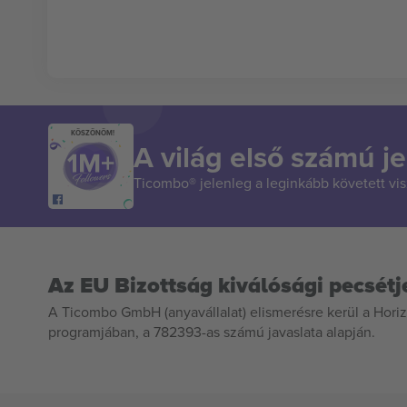
KÖSZÖNÖM!
A világ első számú je
Ticombo® jelenleg a leginkább követett vi
Az EU Bizottság kiválósági pecsétj
A Ticombo GmbH (anyavállalat) elismerésre kerül a Horiz
programjában, a 782393-as számú javaslata alapján.