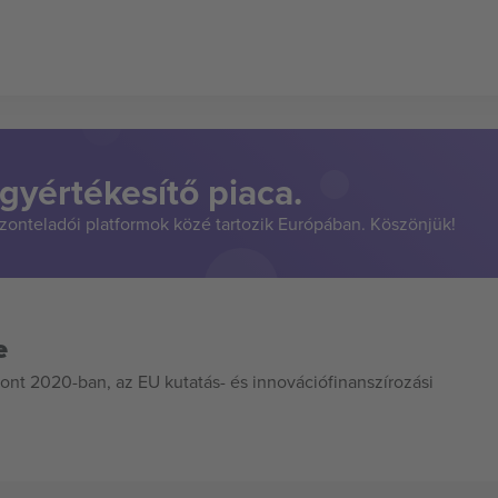
gyértékesítő piaca.
szonteladói platformok közé tartozik Európában. Köszönjük!
e
ont 2020-ban, az EU kutatás- és innovációfinanszírozási