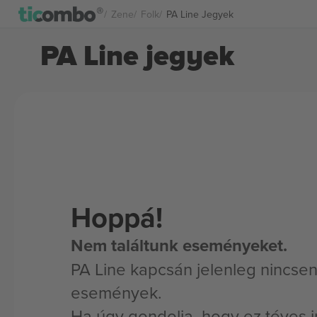
Zene
Folk
PA Line Jegyek
PA Line jegyek
Hoppá!
Nem találtunk eseményeket.
PA Line kapcsán jelenleg nincsen
események.
Ha úgy gondolja, hogy ez téves i