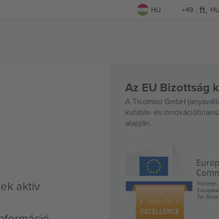
HU
+49
H
Az EU Bizottság k
A Ticombo GmbH (anyavállal
kutatás- és innovációfinan
alapján.
ek aktív
nformáció,