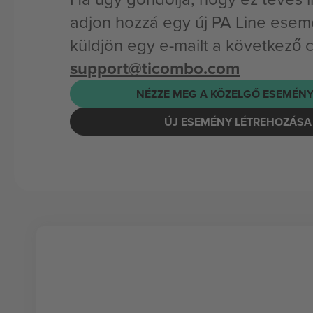
adjon hozzá egy új PA Line esem
küldjön egy e-mailt a következő 
support@ticombo.com
NÉZZE MEG A KÖZELGŐ ESEMÉNY
ÚJ ESEMÉNY LÉTREHOZÁSA