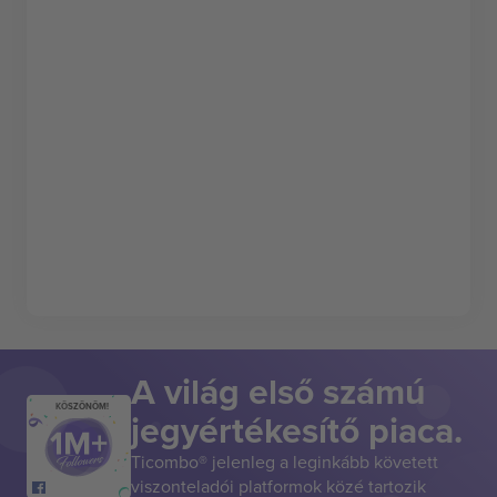
A világ első számú
KÖSZÖNÖM!
jegyértékesítő piaca.
Ticombo® jelenleg a leginkább követett
viszonteladói platformok közé tartozik