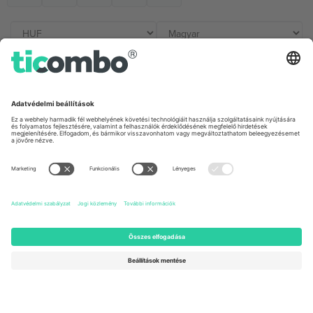
Irodák és támogatás
Germany
United Kingdom
Unter den Linden 24, 10117
167 City Road, London, Greater
Berlin, Germany
London, EC1V 1AW, United
Kingdom
United States
Switzerland
131 Continental Dr, Suite 305,
Dorfstrasse 52a, 6390
Newark, Delaware 19713, United
Engelberg, Switzerland
States
Bulgaria
United Arab Emirates
Regus Sofia City West, bul
UAE Dubai Silicon Oasis, DDP
Totleben 53-55, 1606 Sofia,
Building A1, Office 302, Dubai,