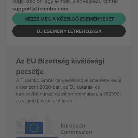
vagy küldjön egy e-mailt a következő címre:
support@ticombo.com
NÉZZE MEG A KÖZELGŐ ESEMÉNYEKET
ÚJ ESEMÉNY LÉTREHOZÁSA
Az EU Bizottság kiválósági
pecsétje
A Ticombo GmbH (anyavállalat) elismerésre kerül
a Horizont 2020-ban, az EU kutatás- és
innovációfinanszírozási programjában, a 782393-
as számú javaslata alapján.