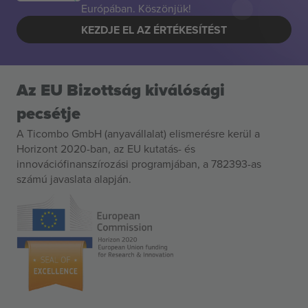
Európában. Köszönjük!
KEZDJE EL AZ ÉRTÉKESÍTÉST
Az EU Bizottság kiválósági
pecsétje
A Ticombo GmbH (anyavállalat) elismerésre kerül a
Horizont 2020-ban, az EU kutatás- és
innovációfinanszírozási programjában, a 782393-as
számú javaslata alapján.