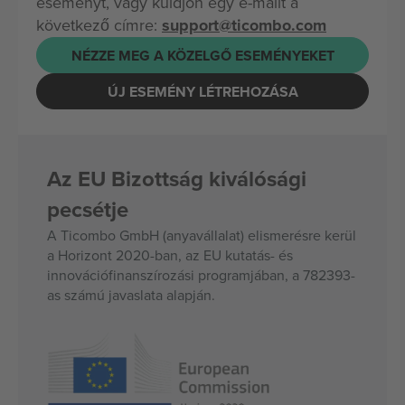
eseményt, vagy küldjön egy e-mailt a
következő címre:
support@ticombo.com
NÉZZE MEG A KÖZELGŐ ESEMÉNYEKET
ÚJ ESEMÉNY LÉTREHOZÁSA
Az EU Bizottság kiválósági
pecsétje
A Ticombo GmbH (anyavállalat) elismerésre kerül
a Horizont 2020-ban, az EU kutatás- és
innovációfinanszírozási programjában, a 782393-
as számú javaslata alapján.