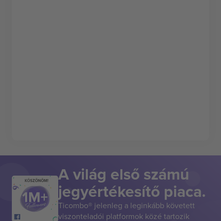
A világ első számú
KÖSZÖNÖM!
jegyértékesítő piaca.
Ticombo® jelenleg a leginkább követett
viszonteladói platformok közé tartozik