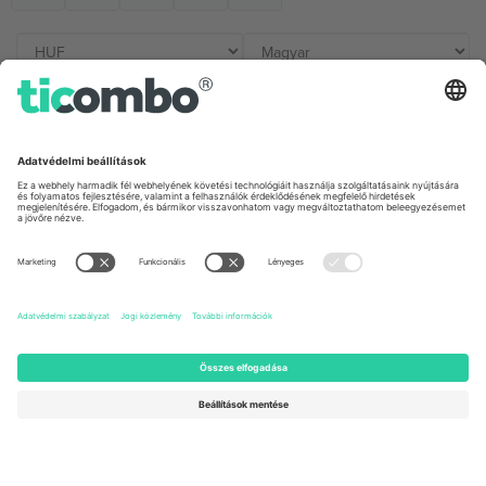
Irodák és támogatás
Germany
United Kingdom
Unter den Linden 24, 10117
167 City Road, London, Greater
Berlin, Germany
London, EC1V 1AW, United
Kingdom
United States
Switzerland
131 Continental Dr, Suite 305,
Dorfstrasse 52a, 6390
Newark, Delaware 19713, United
Engelberg, Switzerland
States
Bulgaria
United Arab Emirates
Regus Sofia City West, bul
UAE Dubai Silicon Oasis, DDP
Totleben 53-55, 1606 Sofia,
Building A1, Office 302, Dubai,