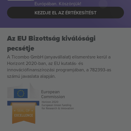
Európában. Köszönjük!
KEZDJE EL AZ ÉRTÉKESÍTÉST
Az EU Bizottság kiválósági
pecsétje
A Ticombo GmbH (anyavállalat) elismerésre kerül a
Horizont 2020-ban, az EU kutatás- és
innovációfinanszírozási programjában, a 782393-as
számú javaslata alapján.