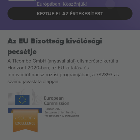
Európában. Köszönjük!
KEZDJE EL AZ ÉRTÉKESÍTÉST
Az EU Bizottság kiválósági
pecsétje
A Ticombo GmbH (anyavállalat) elismerésre kerül a
Horizont 2020-ban, az EU kutatás- és
innovációfinanszírozási programjában, a 782393-as
számú javaslata alapján.