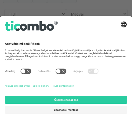
Irodák és támogatás
Germany
United Kingdom
Unter den Linden 24, 10117
167 City Road, London, Greater
Berlin, Germany
London, EC1V 1AW, United
Kingdom
United States
Switzerland
131 Continental Dr, Suite 305,
Dorfstrasse 52a, 6390
Newark, Delaware 19713, United
Engelberg, Switzerland
States
Bulgaria
United Arab Emirates
Regus Sofia City West, bul
UAE Dubai Silicon Oasis, DDP
Totleben 53-55, 1606 Sofia,
Building A1, Office 302, Dubai,