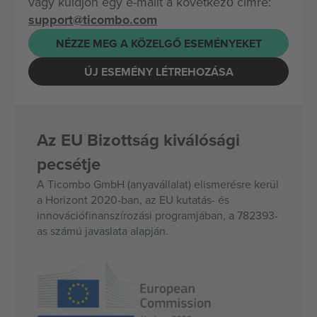
vagy küldjön egy e-mailt a következő címre:
support@ticombo.com
NÉZZE MEG A KÖZELGŐ ESEMÉNYEKET
ÚJ ESEMÉNY LÉTREHOZÁSA
Az EU Bizottság kiválósági
pecsétje
A Ticombo GmbH (anyavállalat) elismerésre kerül
a Horizont 2020-ban, az EU kutatás- és
innovációfinanszírozási programjában, a 782393-
as számú javaslata alapján.