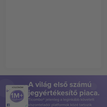
A világ első számú
KÖSZÖNÖM!
jegyértékesítő piaca.
Ticombo® jelenleg a leginkább követett
viszonteladói platformok közé tartozik