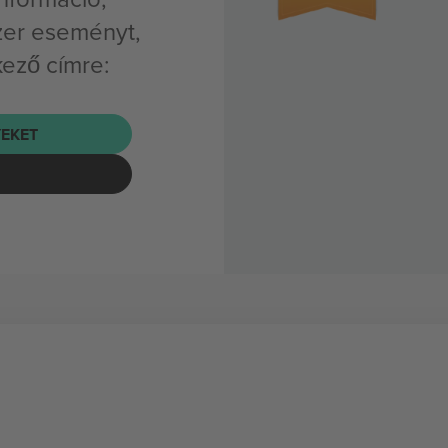
zer eseményt,
kező címre:
EKET