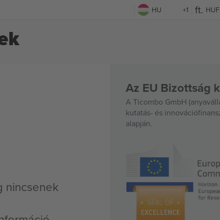
HU
+1
HUF
ek
Az EU Bizottság k
A Ticombo GmbH (anyavállal
kutatás- és innovációfinan
alapján.
g nincsenek
nformáció,