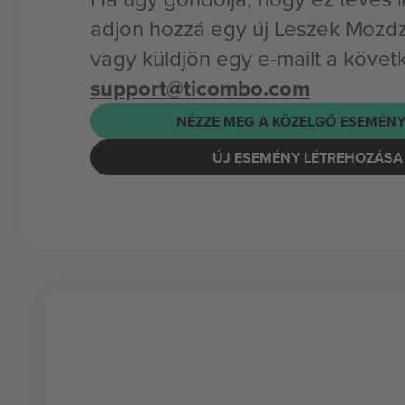
adjon hozzá egy új Leszek Mozd
vagy küldjön egy e-mailt a követ
support@ticombo.com
NÉZZE MEG A KÖZELGŐ ESEMÉNY
ÚJ ESEMÉNY LÉTREHOZÁSA