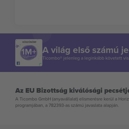
KÖSZÖNÖM!
A világ első számú je
Ticombo® jelenleg a leginkább követett vi
Az EU Bizottság kiválósági pecsétj
A Ticombo GmbH (anyavállalat) elismerésre kerül a Horiz
programjában, a 782393-as számú javaslata alapján.