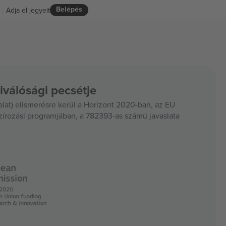
Belépés
Adja el jegyeit
iválósági pecsétje
at) elismerésre kerül a Horizont 2020-ban, az EU
szírozási programjában, a 782393-as számú javaslata