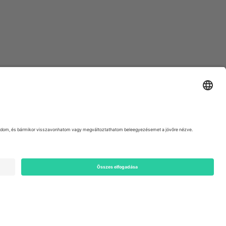
ondon, EC1V 1AW, United Kingdom
Switzerland