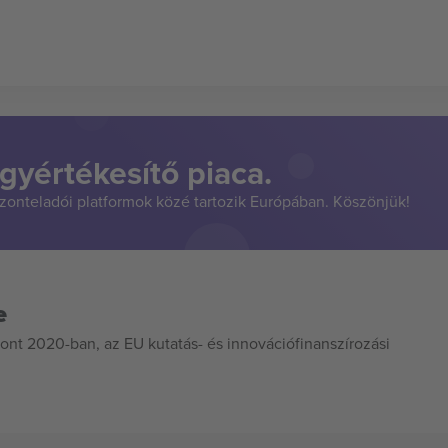
gyértékesítő piaca.
szonteladói platformok közé tartozik Európában. Köszönjük!
e
ont 2020-ban, az EU kutatás- és innovációfinanszírozási