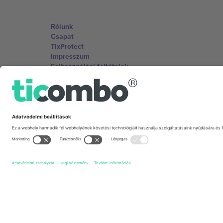
Rólunk
Csapat
TixProtect
Impresszum
Felhasználási feltételek
Partnerprogram
Irodák és támogatás
Germany
Unter den Linden 24, 10117 Berlin, Germany
United States
131 Continental Dr, Suite 305, Newark, Delaware 19713, 