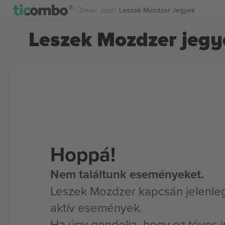
Zene
Jazz
Leszek Mozdzer Jegyek
Leszek Mozdzer jegy
Hoppá!
Nem találtunk eseményeket.
Leszek Mozdzer kapcsán jelenle
aktív események.
Ha úgy gondolja, hogy ez téves i