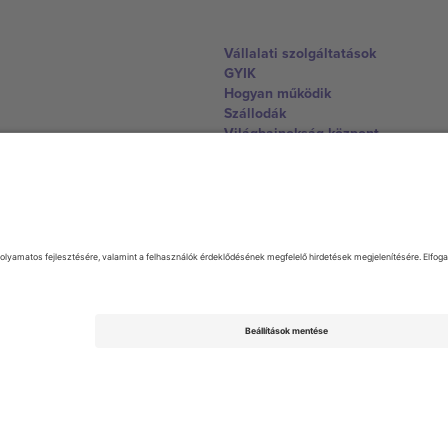
Vállalati szolgáltatások
GYIK
Hogyan működik
Szállodák
Világbajnokság központ
Lépjen kapcsolatba velünk
United Kingdom
167 City Road, London, Greater L
Switzerland
United States
Dorfstrasse 52a, 6390 Engelberg, 