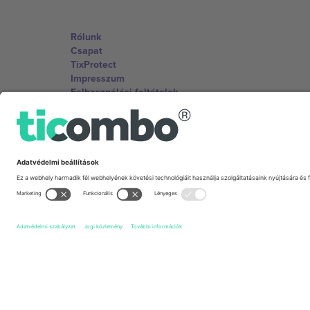
Rólunk
Csapat
TixProtect
Impresszum
Felhasználási feltételek
Partnerprogram
Irodák és támogatás
Germany
Unter den Linden 24, 10117 Berlin, Germany
United States
131 Continental Dr, Suite 305, Newark, Delaware 19713, 