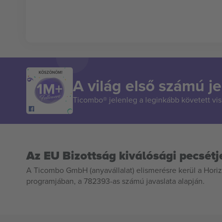
KÖSZÖNÖM!
A világ első számú je
Ticombo® jelenleg a leginkább követett vi
Az EU Bizottság kiválósági pecsétj
A Ticombo GmbH (anyavállalat) elismerésre kerül a Horiz
programjában, a 782393-as számú javaslata alapján.