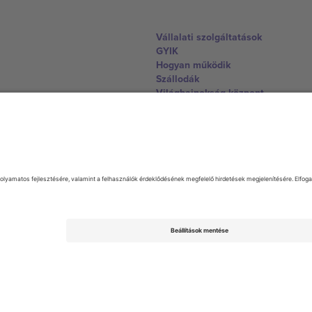
Vállalati szolgáltatások
GYIK
Hogyan működik
Szállodák
Világbajnokság központ
Lépjen kapcsolatba velünk
United Kingdom
167 City Road, London, Greater L
Switzerland
United States
Dorfstrasse 52a, 6390 Engelberg, 