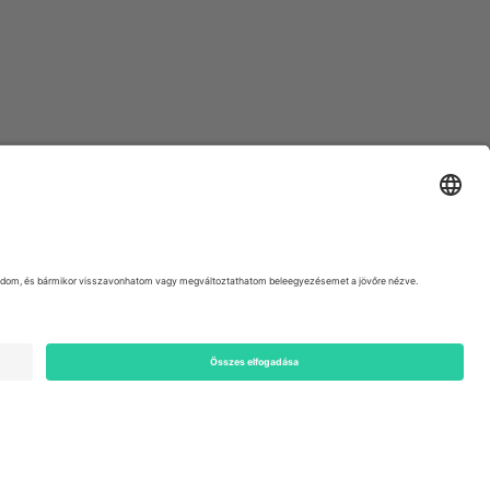
ondon, EC1V 1AW, United Kingdom
Switzerland