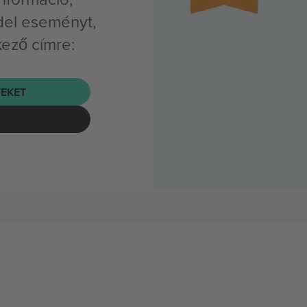
del eseményt,
kező címre:
EKET