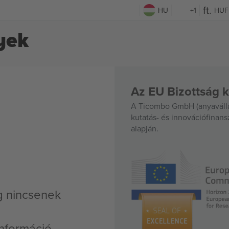
HU
+1
HUF
yek
Az EU Bizottság k
A Ticombo GmbH (anyavállal
kutatás- és innovációfinan
alapján.
g nincsenek
nformáció,