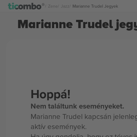
Zene
Jazz
Marianne Trudel Jegyek
Marianne Trudel jeg
Hoppá!
Nem találtunk eseményeket.
Marianne Trudel kapcsán jelenle
aktív események.
Ha úgy gondolja, hogy ez téves i