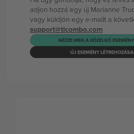
adjon hozzá egy új Marianne Tru
vagy küldjön egy e-mailt a követ
support@ticombo.com
NÉZZE MEG A KÖZELGŐ ESEMÉNY
ÚJ ESEMÉNY LÉTREHOZÁSA