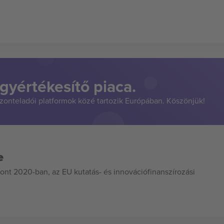
gyértékesítő piaca.
szonteladói platformok közé tartozik Európában. Köszönjük!
e
ont 2020-ban, az EU kutatás- és innovációfinanszírozási