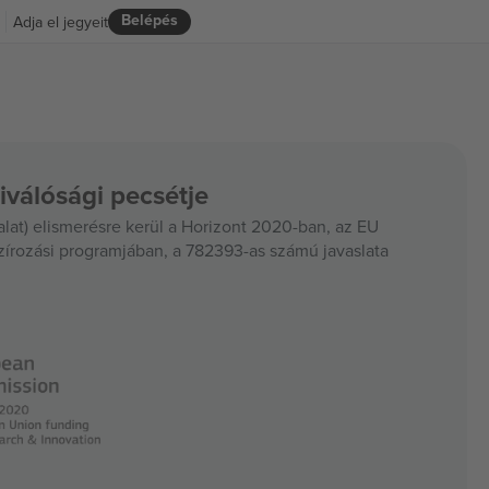
Belépés
Adja el jegyeit
iválósági pecsétje
at) elismerésre kerül a Horizont 2020-ban, az EU
szírozási programjában, a 782393-as számú javaslata