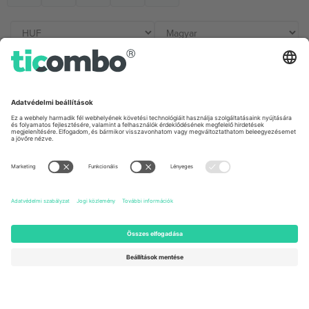
Irodák és támogatás
Germany
United Kingdom
Unter den Linden 24, 10117
167 City Road, London, Greater
Berlin, Germany
London, EC1V 1AW, United
Kingdom
United States
Switzerland
131 Continental Dr, Suite 305,
Dorfstrasse 52a, 6390
Newark, Delaware 19713, United
Engelberg, Switzerland
States
Bulgaria
United Arab Emirates
Regus Sofia City West, bul
UAE Dubai Silicon Oasis, DDP
Totleben 53-55, 1606 Sofia,
Building A1, Office 302, Dubai,