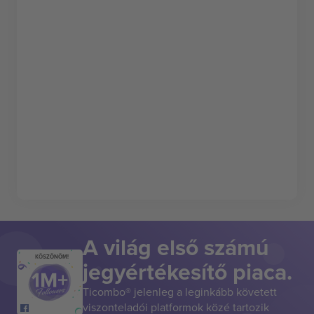
A világ első számú
KÖSZÖNÖM!
jegyértékesítő piaca.
Ticombo® jelenleg a leginkább követett
viszonteladói platformok közé tartozik