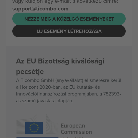
vagy küldjön egy e-mailt a következő címre:
support@ticombo.com
NÉZZE MEG A KÖZELGŐ ESEMÉNYEKET
ÚJ ESEMÉNY LÉTREHOZÁSA
Az EU Bizottság kiválósági
pecsétje
A Ticombo GmbH (anyavállalat) elismerésre kerül
a Horizont 2020-ban, az EU kutatás- és
innovációfinanszírozási programjában, a 782393-
as számú javaslata alapján.