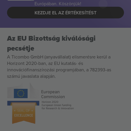
Európában. Köszönjük!
KEZDJE EL AZ ÉRTÉKESÍTÉST
Az EU Bizottság kiválósági
pecsétje
A Ticombo GmbH (anyavállalat) elismerésre kerül a
Horizont 2020-ban, az EU kutatás- és
innovációfinanszírozási programjában, a 782393-as
számú javaslata alapján.