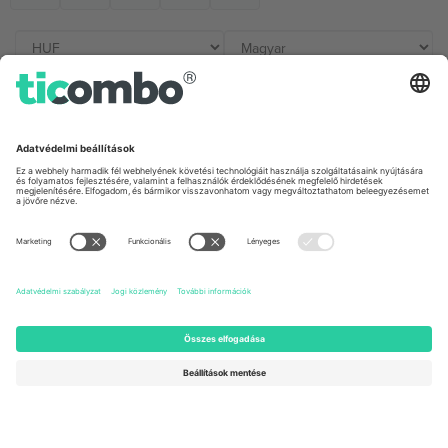
Irodák és támogatás
Germany
United Kingdom
Unter den Linden 24, 10117
167 City Road, London, Greater
Berlin, Germany
London, EC1V 1AW, United
Kingdom
United States
Switzerland
131 Continental Dr, Suite 305,
Dorfstrasse 52a, 6390
Newark, Delaware 19713, United
Engelberg, Switzerland
States
Bulgaria
United Arab Emirates
Regus Sofia City West, bul
UAE Dubai Silicon Oasis, DDP
Totleben 53-55, 1606 Sofia,
Building A1, Office 302, Dubai,