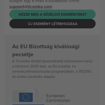
küldjön egy e-mailt a következő címre:
support@ticombo.com
NÉZZE MEG A KÖZELGŐ ESEMÉNYEKET
ÚJ ESEMÉNY LÉTREHOZÁSA
Az EU Bizottság kiválósági
pecsétje
A Ticombo GmbH (anyavállalat) elismerésre kerül
a Horizont 2020-ban, az EU kutatás- és
innovációfinanszírozási programjában, a 782393-
as számú javaslata alapján.