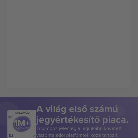
A világ első számú
KÖSZÖNÖM!
jegyértékesítő piaca.
Ticombo® jelenleg a leginkább követett
viszonteladói platformok közé tartozik