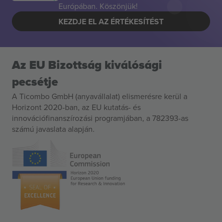
Európában. Köszönjük!
KEZDJE EL AZ ÉRTÉKESÍTÉST
Az EU Bizottság kiválósági
pecsétje
A Ticombo GmbH (anyavállalat) elismerésre kerül a
Horizont 2020-ban, az EU kutatás- és
innovációfinanszírozási programjában, a 782393-as
számú javaslata alapján.