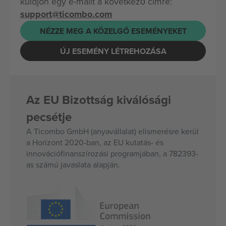
küldjön egy e-mailt a következő címre:
support@ticombo.com
NÉZZE MEG A KÖZELGŐ ESEMÉNYEKET
ÚJ ESEMÉNY LÉTREHOZÁSA
Az EU Bizottság kiválósági
pecsétje
A Ticombo GmbH (anyavállalat) elismerésre kerül
a Horizont 2020-ban, az EU kutatás- és
innovációfinanszírozási programjában, a 782393-
as számú javaslata alapján.