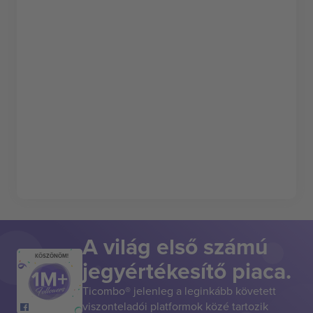
A világ első számú
KÖSZÖNÖM!
jegyértékesítő piaca.
Ticombo® jelenleg a leginkább követett
viszonteladói platformok közé tartozik