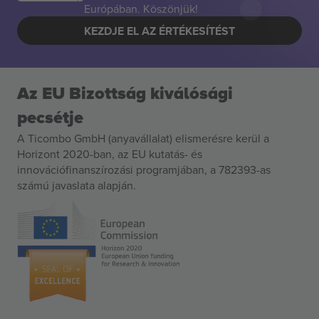
Európában. Köszönjük!
KEZDJE EL AZ ÉRTÉKESÍTÉST
Az EU Bizottság kiválósági
pecsétje
A Ticombo GmbH (anyavállalat) elismerésre kerül a
Horizont 2020-ban, az EU kutatás- és
innovációfinanszírozási programjában, a 782393-as
számú javaslata alapján.