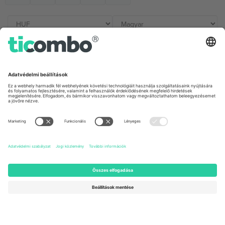
Irodák és támogatás
Germany
United Kingdom
Unter den Linden 24, 10117
167 City Road, London, Greater
Berlin, Germany
London, EC1V 1AW, United
Kingdom
United States
Switzerland
131 Continental Dr, Suite 305,
Dorfstrasse 52a, 6390
Newark, Delaware 19713, United
Engelberg, Switzerland
States
Bulgaria
United Arab Emirates
Regus Sofia City West, bul
UAE Dubai Silicon Oasis, DDP
Totleben 53-55, 1606 Sofia,
Building A1, Office 302, Dubai,