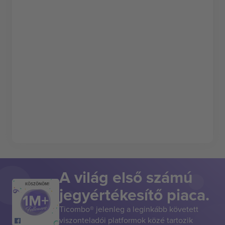
A világ első számú
KÖSZÖNÖM!
jegyértékesítő piaca.
Ticombo® jelenleg a leginkább követett
viszonteladói platformok közé tartozik