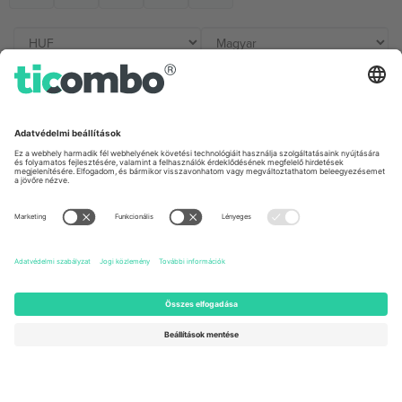
Irodák és támogatás
Germany
United Kingdom
Unter den Linden 24, 10117
167 City Road, London, Greater
Berlin, Germany
London, EC1V 1AW, United
Kingdom
United States
Switzerland
131 Continental Dr, Suite 305,
Dorfstrasse 52a, 6390
Newark, Delaware 19713, United
Engelberg, Switzerland
States
Bulgaria
United Arab Emirates
Regus Sofia City West, bul
UAE Dubai Silicon Oasis, DDP
Totleben 53-55, 1606 Sofia,
Building A1, Office 302, Dubai,