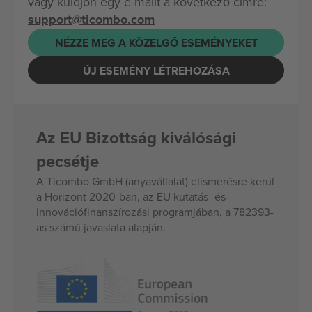
vagy küldjön egy e-mailt a következő címre:
support@ticombo.com
NÉZZE MEG A KÖZELGŐ ESEMÉNYEKET
ÚJ ESEMÉNY LÉTREHOZÁSA
Az EU Bizottság kiválósági
pecsétje
A Ticombo GmbH (anyavállalat) elismerésre kerül
a Horizont 2020-ban, az EU kutatás- és
innovációfinanszírozási programjában, a 782393-
as számú javaslata alapján.