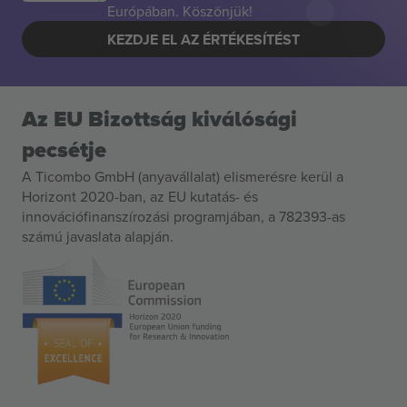
Európában. Köszönjük!
KEZDJE EL AZ ÉRTÉKESÍTÉST
Az EU Bizottság kiválósági
pecsétje
A Ticombo GmbH (anyavállalat) elismerésre kerül a
Horizont 2020-ban, az EU kutatás- és
innovációfinanszírozási programjában, a 782393-as
számú javaslata alapján.