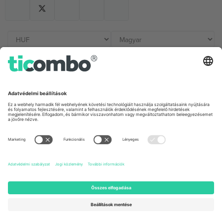
Irodák és támogatás
Germany
United Kingdom
Unter den Linden 24, 10117
167 City Road, London, Greater
Berlin, Germany
London, EC1V 1AW, United
Kingdom
United States
Switzerland
131 Continental Dr, Suite 305,
Dorfstrasse 52a, 6390
Newark, Delaware 19713, United
Engelberg, Switzerland
States
Bulgaria
United Arab Emirates