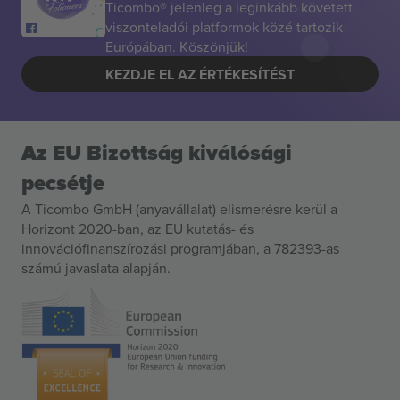
Ticombo® jelenleg a leginkább követett
viszonteladói platformok közé tartozik
Európában. Köszönjük!
KEZDJE EL AZ ÉRTÉKESÍTÉST
Az EU Bizottság kiválósági
pecsétje
A Ticombo GmbH (anyavállalat) elismerésre kerül a
Horizont 2020-ban, az EU kutatás- és
innovációfinanszírozási programjában, a 782393-as
számú javaslata alapján.