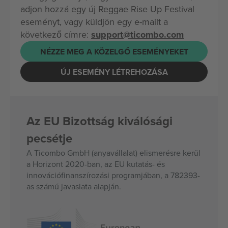
adjon hozzá egy új Reggae Rise Up Festival
eseményt, vagy küldjön egy e-mailt a
következő címre:
support@ticombo.com
NÉZZE MEG A KÖZELGŐ ESEMÉNYEKET
ÚJ ESEMÉNY LÉTREHOZÁSA
Az EU Bizottság kiválósági
pecsétje
A Ticombo GmbH (anyavállalat) elismerésre kerül
a Horizont 2020-ban, az EU kutatás- és
innovációfinanszírozási programjában, a 782393-
as számú javaslata alapján.