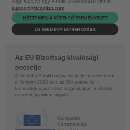
vagy küldjön egy e-mailt a következő címre:
support@ticombo.com
NÉZZE MEG A KÖZELGŐ ESEMÉNYEKET
ÚJ ESEMÉNY LÉTREHOZÁSA
Az EU Bizottság kiválósági
pecsétje
A Ticombo GmbH (anyavállalat) elismerésre kerül
a Horizont 2020-ban, az EU kutatás- és
innovációfinanszírozási programjában, a 782393-
as számú javaslata alapján.