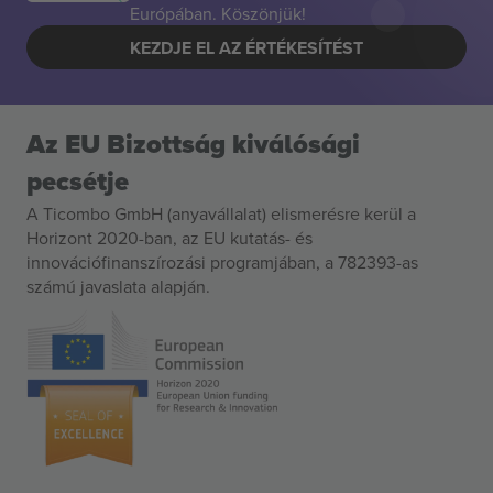
Európában. Köszönjük!
KEZDJE EL AZ ÉRTÉKESÍTÉST
Az EU Bizottság kiválósági
pecsétje
A Ticombo GmbH (anyavállalat) elismerésre kerül a
Horizont 2020-ban, az EU kutatás- és
innovációfinanszírozási programjában, a 782393-as
számú javaslata alapján.