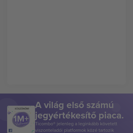
A világ első számú
KÖSZÖNÖM!
jegyértékesítő piaca.
Ticombo® jelenleg a leginkább követett
viszonteladói platformok közé tartozik