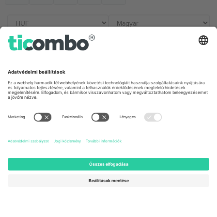
Irodák és támogatás
Germany
United Kingdom
Unter den Linden 24, 10117
167 City Road, London, Greater
Berlin, Germany
London, EC1V 1AW, United
Kingdom
United States
Switzerland
131 Continental Dr, Suite 305,
Dorfstrasse 52a, 6390
Newark, Delaware 19713, United
Engelberg, Switzerland
States
Bulgaria
United Arab Emirates
Regus Sofia City West, bul
UAE Dubai Silicon Oasis, DDP
Totleben 53-55, 1606 Sofia,
Building A1, Office 302, Dubai,