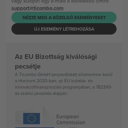
vagy küldjön egy e-mailt a következő címre:
support@ticombo.com
NÉZZE MEG A KÖZELGŐ ESEMÉNYEKET
ÚJ ESEMÉNY LÉTREHOZÁSA
Az EU Bizottság kiválósági
pecsétje
A Ticombo GmbH (anyavállalat) elismerésre kerül
a Horizont 2020-ban, az EU kutatás- és
innovációfinanszírozási programjában, a 782393-
as számú javaslata alapján.