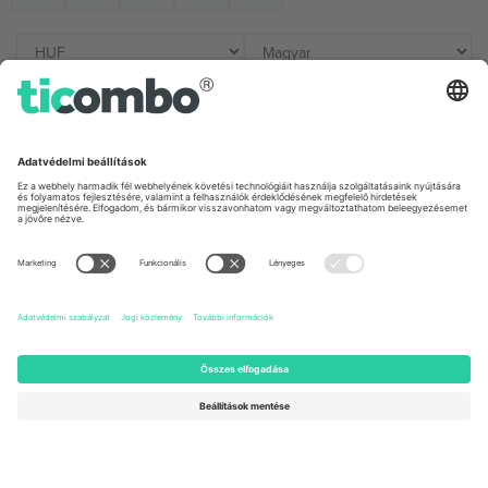
Irodák és támogatás
Germany
United Kingdom
Unter den Linden 24, 10117
167 City Road, London, Greater
Berlin, Germany
London, EC1V 1AW, United
Kingdom
United States
Switzerland
131 Continental Dr, Suite 305,
Dorfstrasse 52a, 6390
Newark, Delaware 19713, United
Engelberg, Switzerland
States
Bulgaria
United Arab Emirates
Regus Sofia City West, bul
UAE Dubai Silicon Oasis, DDP
Totleben 53-55, 1606 Sofia,
Building A1, Office 302, Dubai,