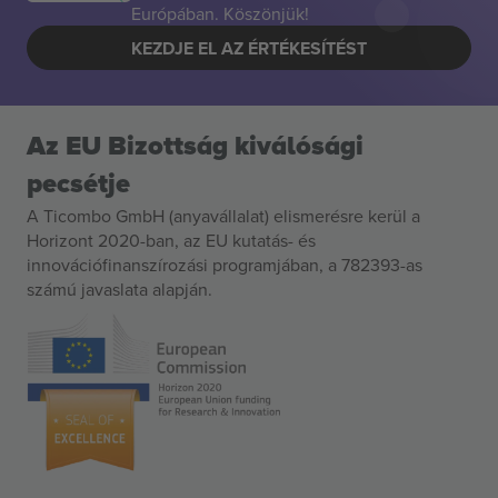
Európában. Köszönjük!
KEZDJE EL AZ ÉRTÉKESÍTÉST
Az EU Bizottság kiválósági
pecsétje
A Ticombo GmbH (anyavállalat) elismerésre kerül a
Horizont 2020-ban, az EU kutatás- és
innovációfinanszírozási programjában, a 782393-as
számú javaslata alapján.