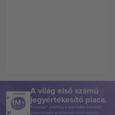
A világ első számú
KÖSZÖNÖM!
jegyértékesítő piaca.
Ticombo® jelenleg a leginkább követett
viszonteladói platformok közé tartozik