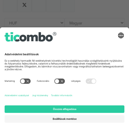
Irodák és támogatás
Germany
United Kingdom
Unter den Linden 24, 10117
167 City Road, London, Greater
Berlin, Germany
London, EC1V 1AW, United
Kingdom
United States
Switzerland
131 Continental Dr, Suite 305,
Dorfstrasse 52a, 6390
Newark, Delaware 19713, United
Engelberg, Switzerland
States
Bulgaria
United Arab Emirates