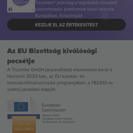
Ticombo® jelenleg a leginkább követett
viszonteladói platformok közé tartozik
Európában. Köszönjük!
KEZDJE EL AZ ÉRTÉKESÍTÉST
Az EU Bizottság kiválósági
pecsétje
A Ticombo GmbH (anyavállalat) elismerésre kerül a
Horizont 2020-ban, az EU kutatás- és
innovációfinanszírozási programjában, a 782393-as
számú javaslata alapján.