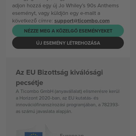
adjon hozzá egy új Jo Whiley’s 90s Anthems
eseményt, vagy küldjön egy e-mailt a
következő címre:
support@ticombo.com
NÉZZE MEG A KÖZELGŐ ESEMÉNYEKET
ÚJ ESEMÉNY LÉTREHOZÁSA
Az EU Bizottság kiválósági
pecsétje
A Ticombo GmbH (anyavállalat) elismerésre kerül
a Horizont 2020-ban, az EU kutatás- és
innovációfinanszírozási programjában, a 782393-
as számú javaslata alapján.