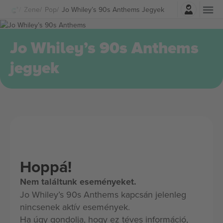
Belépés
Zene
Pop
Jo Whiley’s 90s Anthems Jegyek
Jo Whiley’s 90s Anthems
jegyek
Hoppá!
Nem találtunk eseményeket.
Jo Whiley’s 90s Anthems kapcsán jelenleg
nincsenek aktív események.
Ha úgy gondolja, hogy ez téves információ,