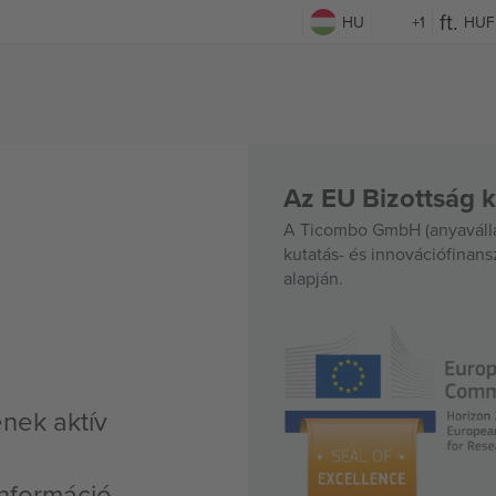
HU
+1
HUF
Az EU Bizottság k
A Ticombo GmbH (anyavállal
kutatás- és innovációfinan
alapján.
nek aktív
nformáció,