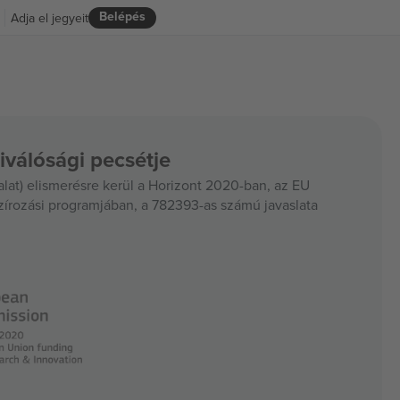
Belépés
Adja el jegyeit
iválósági pecsétje
at) elismerésre kerül a Horizont 2020-ban, az EU
szírozási programjában, a 782393-as számú javaslata