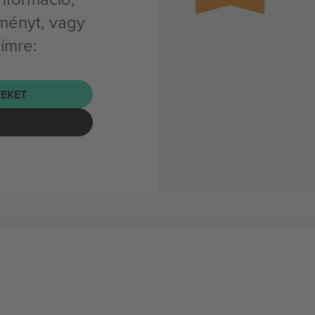
ményt, vagy
címre:
EKET