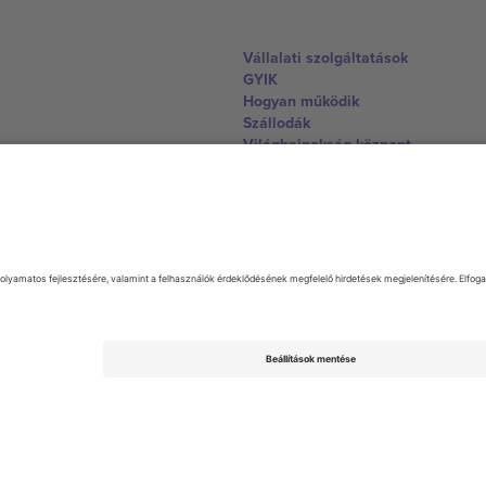
Vállalati szolgáltatások
GYIK
Hogyan működik
Szállodák
Világbajnokság központ
Lépjen kapcsolatba velünk
United Kingdom
167 City Road, London, Greater L
Switzerland
United States
Dorfstrasse 52a, 6390 Engelberg, 