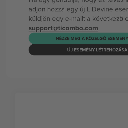
adjon hozzá egy új L Devine ese
küldjön egy e-mailt a következő 
support@ticombo.com
NÉZZE MEG A KÖZELGŐ ESEMÉNY
ÚJ ESEMÉNY LÉTREHOZÁSA