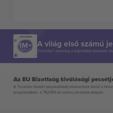
KÖSZÖNÖM!
A világ első számú je
Ticombo® jelenleg a leginkább követett vi
Az EU Bizottság kiválósági pecsétj
A Ticombo GmbH (anyavállalat) elismerésre kerül a Horiz
programjában, a 782393-as számú javaslata alapján.