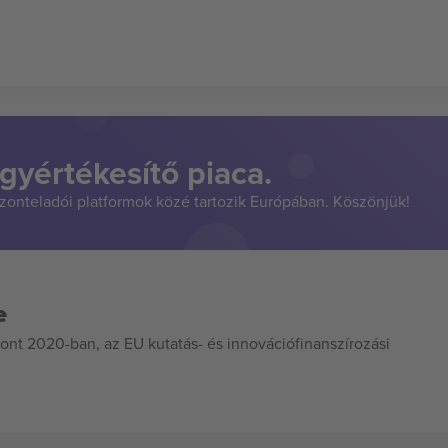
gyértékesítő piaca.
szonteladói platformok közé tartozik Európában. Köszönjük!
e
ont 2020-ban, az EU kutatás- és innovációfinanszírozási