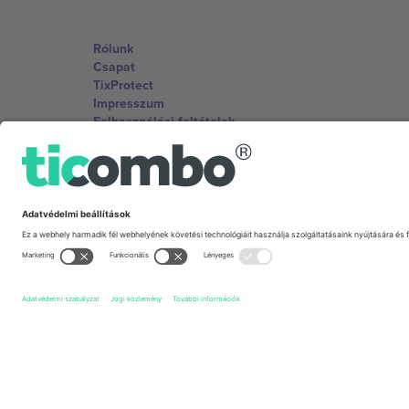
Rólunk
Csapat
TixProtect
Impresszum
Felhasználási feltételek
Partnerprogram
Irodák és támogatás
Germany
Unter den Linden 24, 10117 Berlin, Germany
United States
131 Continental Dr, Suite 305, Newark, Delaware 19713, 