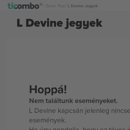
Zene
Pop
L Devine Jegyek
L Devine jegyek
Hoppá!
Nem találtunk eseményeket.
L Devine kapcsán jelenleg nincse
események.
Ha úgy gondolja, hogy ez téves i