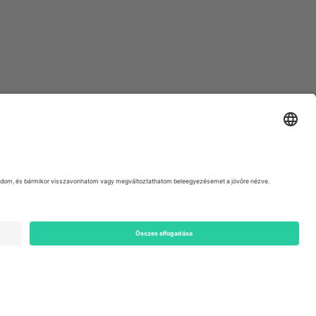
ondon, EC1V 1AW, United Kingdom
Switzerland