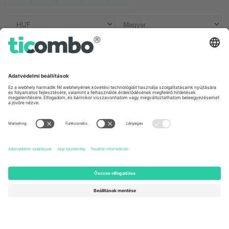
Irodák és támogatás
Germany
United Kingdom
Unter den Linden 24, 10117
167 City Road, London, Greater
Berlin, Germany
London, EC1V 1AW, United
Kingdom
United States
Switzerland
131 Continental Dr, Suite 305,
Dorfstrasse 52a, 6390
Newark, Delaware 19713, United
Engelberg, Switzerland
States
Bulgaria
United Arab Emirates
Regus Sofia City West, bul
UAE Dubai Silicon Oasis, DDP
Totleben 53-55, 1606 Sofia,
Building A1, Office 302, Dubai,