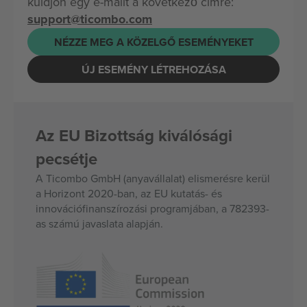
küldjön egy e-mailt a következő címre:
support@ticombo.com
NÉZZE MEG A KÖZELGŐ ESEMÉNYEKET
ÚJ ESEMÉNY LÉTREHOZÁSA
Az EU Bizottság kiválósági
pecsétje
A Ticombo GmbH (anyavállalat) elismerésre kerül
a Horizont 2020-ban, az EU kutatás- és
innovációfinanszírozási programjában, a 782393-
as számú javaslata alapján.