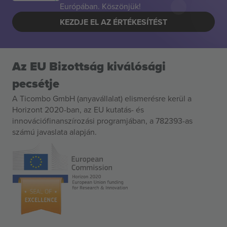
Európában. Köszönjük!
KEZDJE EL AZ ÉRTÉKESÍTÉST
Az EU Bizottság kiválósági
pecsétje
A Ticombo GmbH (anyavállalat) elismerésre kerül a
Horizont 2020-ban, az EU kutatás- és
innovációfinanszírozási programjában, a 782393-as
számú javaslata alapján.