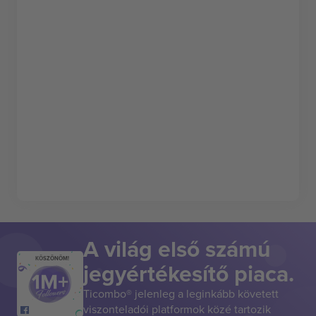
A világ első számú
KÖSZÖNÖM!
jegyértékesítő piaca.
Ticombo® jelenleg a leginkább követett
viszonteladói platformok közé tartozik