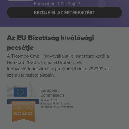
Európában. Köszönjük!
KEZDJE EL AZ ÉRTÉKESÍTÉST
Az EU Bizottság kiválósági
pecsétje
A Ticombo GmbH (anyavállalat) elismerésre kerül a
Horizont 2020-ban, az EU kutatás- és
innovációfinanszírozási programjában, a 782393-as
számú javaslata alapján.