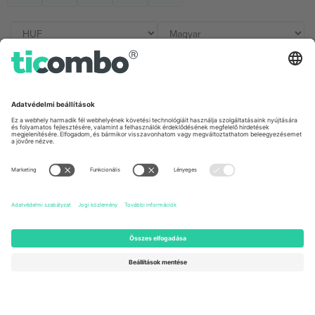
Irodák és támogatás
Germany
United Kingdom
Unter den Linden 24, 10117
167 City Road, London, Greater
Berlin, Germany
London, EC1V 1AW, United
Kingdom
United States
Switzerland
131 Continental Dr, Suite 305,
Dorfstrasse 52a, 6390
Newark, Delaware 19713, United
Engelberg, Switzerland
States
Bulgaria
United Arab Emirates
Regus Sofia City West, bul
UAE Dubai Silicon Oasis, DDP
Totleben 53-55, 1606 Sofia,
Building A1, Office 302, Dubai,