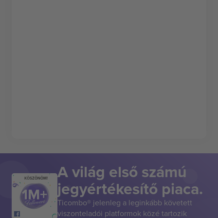
A világ első számú
KÖSZÖNÖM!
jegyértékesítő piaca.
Ticombo® jelenleg a leginkább követett
viszonteladói platformok közé tartozik