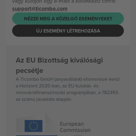
vagy küldjön egy e-mailt a következő címre:
support@ticombo.com
NÉZZE MEG A KÖZELGŐ ESEMÉNYEKET
ÚJ ESEMÉNY LÉTREHOZÁSA
Az EU Bizottság kiválósági
pecsétje
A Ticombo GmbH (anyavállalat) elismerésre kerül
a Horizont 2020-ban, az EU kutatás- és
innovációfinanszírozási programjában, a 782393-
as számú javaslata alapján.