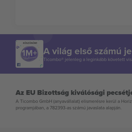
KÖSZÖNÖM!
A világ első számú je
Ticombo® jelenleg a leginkább követett vi
Az EU Bizottság kiválósági pecsétj
A Ticombo GmbH (anyavállalat) elismerésre kerül a Horiz
programjában, a 782393-as számú javaslata alapján.