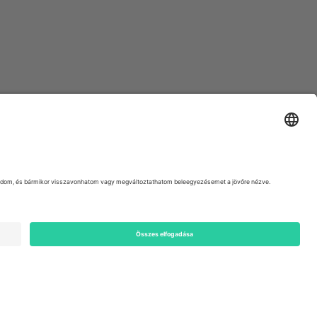
ondon, EC1V 1AW, United Kingdom
Switzerland