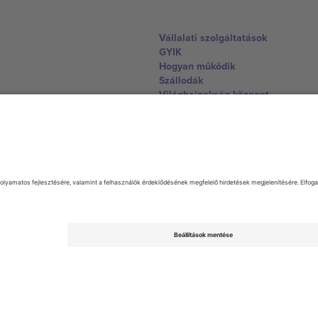
Vállalati szolgáltatások
GYIK
Hogyan működik
Szállodák
Világbajnokság központ
Lépjen kapcsolatba velünk
United Kingdom
167 City Road, London, Greater L
Switzerland
United States
Dorfstrasse 52a, 6390 Engelberg, 