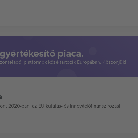
gyértékesítő piaca.
szonteladói platformok közé tartozik Európában. Köszönjük!
e
ont 2020-ban, az EU kutatás- és innovációfinanszírozási