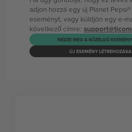
adjon hozzá egy új Planet Pepsi
eseményt, vagy küldjön egy e-mai
következő címre:
support@tico
NÉZZE MEG A KÖZELGŐ ESEMÉNY
ÚJ ESEMÉNY LÉTREHOZÁSA