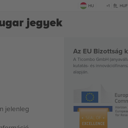
HU
+1
HUF
Sugar jegyek
Az EU Bizottság k
A Ticombo GmbH (anyavállal
kutatás- és innovációfinan
alapján.
n jelenleg
nformáció,