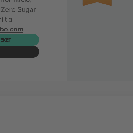
® Zero Sugar
lt a
mbo.com
EKET