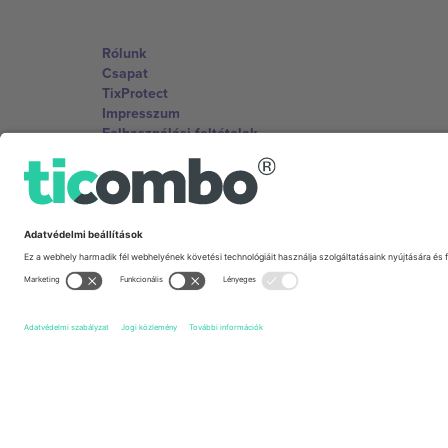
Rólunk
Csapat
TixProtect
Impresszum
Felhasználási feltételek
Partnerprogram
Irodák és támogatás
Germany
Unter den Linden 24, 10117 Berlin, Germany
United States
131 Continental Dr, Suite 305, Newark, Delaware 19713, 