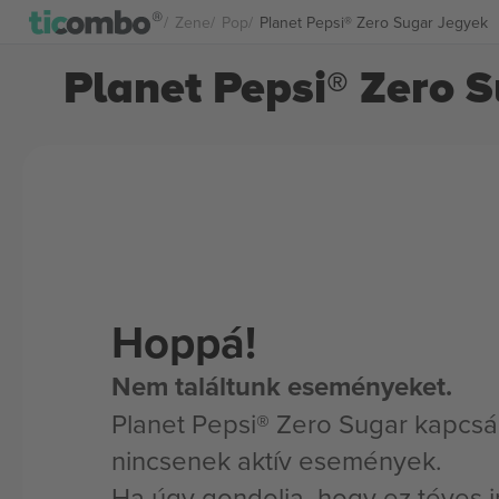
Zene
Pop
Planet Pepsi® Zero Sugar Jegyek
Planet Pepsi® Zero 
Hoppá!
Nem találtunk eseményeket.
Planet Pepsi® Zero Sugar kapcsá
nincsenek aktív események.
Ha úgy gondolja, hogy ez téves i