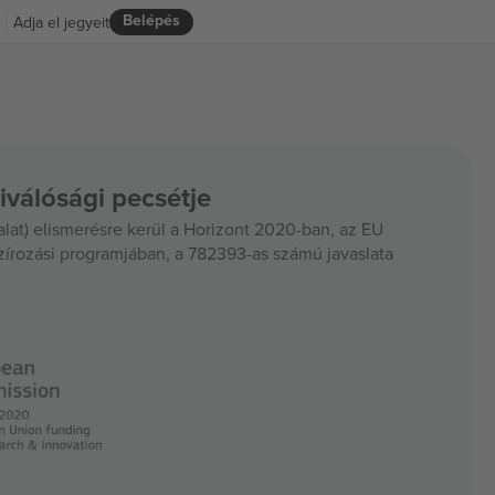
Belépés
Adja el jegyeit
iválósági pecsétje
at) elismerésre kerül a Horizont 2020-ban, az EU
szírozási programjában, a 782393-as számú javaslata