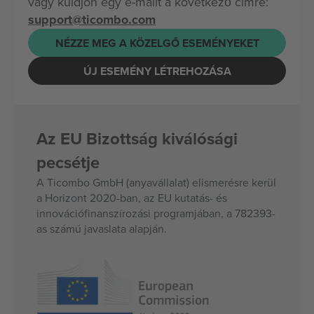
vagy küldjön egy e-mailt a következő címre:
support@ticombo.com
NÉZZE MEG A KÖZELGŐ ESEMÉNYEKET
ÚJ ESEMÉNY LÉTREHOZÁSA
Az EU Bizottság kiválósági
pecsétje
A Ticombo GmbH (anyavállalat) elismerésre kerül
a Horizont 2020-ban, az EU kutatás- és
innovációfinanszírozási programjában, a 782393-
as számú javaslata alapján.