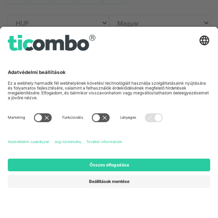
Irodák és támogatás
Germany
United Kingdom
Unter den Linden 24, 10117
167 City Road, London, Greater
Berlin, Germany
London, EC1V 1AW, United
Kingdom
United States
Switzerland
131 Continental Dr, Suite 305,
Dorfstrasse 52a, 6390
Newark, Delaware 19713, United
Engelberg, Switzerland
States
Bulgaria
United Arab Emirates
Regus Sofia City West, bul
UAE Dubai Silicon Oasis, DDP
Totleben 53-55, 1606 Sofia,
Building A1, Office 302, Dubai,