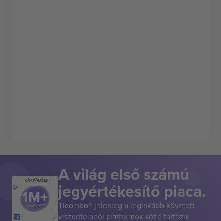
A világ első számú
KÖSZÖNÖM!
jegyértékesítő piaca.
Ticombo® jelenleg a leginkább követett
viszonteladói platformok közé tartozik