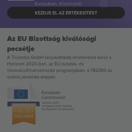
Európában. Köszönjük!
KEZDJE EL AZ ÉRTÉKESÍTÉST
Az EU Bizottság kiválósági
pecsétje
A Ticombo GmbH (anyavállalat) elismerésre kerül a
Horizont 2020-ban, az EU kutatás- és
innovációfinanszírozási programjában, a 782393-as
számú javaslata alapján.