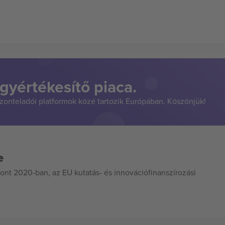
gyértékesítő piaca.
szonteladói platformok közé tartozik Európában. Köszönjük!
e
ont 2020-ban, az EU kutatás- és innovációfinanszírozási