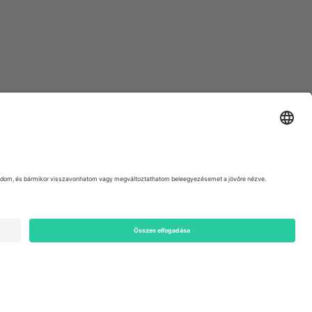
ondon, EC1V 1AW, United Kingdom
Switzerland