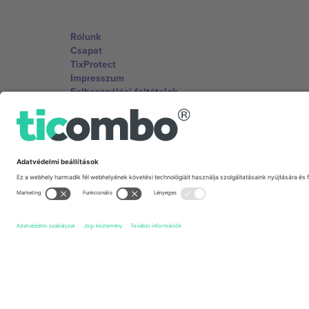
Rólunk
Csapat
TixProtect
Impresszum
Felhasználási feltételek
Partnerprogram
Irodák és támogatás
Germany
Unter den Linden 24, 10117 Berlin, Germany
United States
131 Continental Dr, Suite 305, Newark, Delaware 19713, 