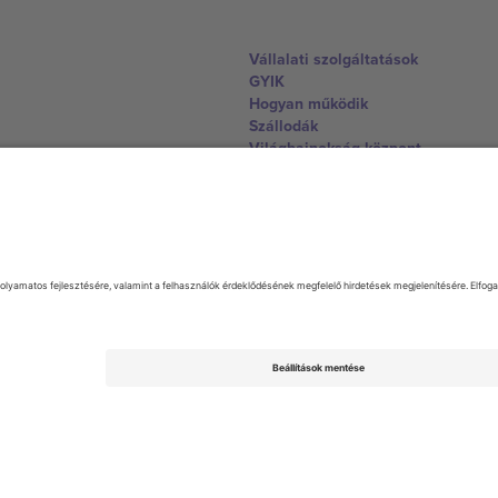
Vállalati szolgáltatások
GYIK
Hogyan működik
Szállodák
Világbajnokság központ
Lépjen kapcsolatba velünk
United Kingdom
167 City Road, London, Greater L
Switzerland
United States
Dorfstrasse 52a, 6390 Engelberg, 