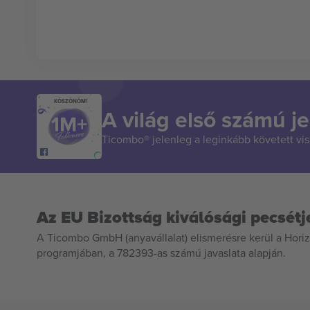
KÖSZÖNÖM!
A világ első számú je
Ticombo® jelenleg a leginkább követett vi
Az EU Bizottság kiválósági pecsétj
A Ticombo GmbH (anyavállalat) elismerésre kerül a Horiz
programjában, a 782393-as számú javaslata alapján.