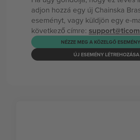
adjon hozzá egy új Chainska Bra
eseményt, vagy küldjön egy e-mai
következő címre:
support@tico
NÉZZE MEG A KÖZELGŐ ESEMÉNY
ÚJ ESEMÉNY LÉTREHOZÁSA