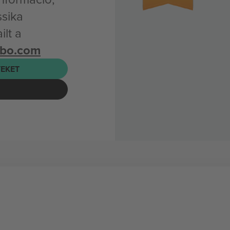
ssika
lt a
mbo.com
EKET