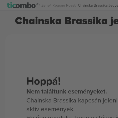
Zene
Reggae Roast
Chainska Brassika Jegy
Chainska Brassika j
Hoppá!
Nem találtunk eseményeket.
Chainska Brassika kapcsán jelen
aktív események.
Ha úgy gondolja, hogy ez téves i