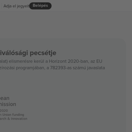
Belépés
Adja el jegyeit
iválósági pecsétje
at) elismerésre kerül a Horizont 2020-ban, az EU
szírozási programjában, a 782393-as számú javaslata