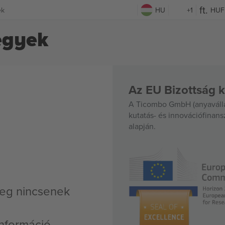
ek
HU
+1
HUF
egyek
Az EU Bizottság k
A Ticombo GmbH (anyavállal
kutatás- és innovációfinan
alapján.
leg nincsenek
nformáció,