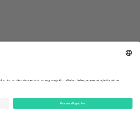
ondon, EC1V 1AW, United Kingdom
Switzerland