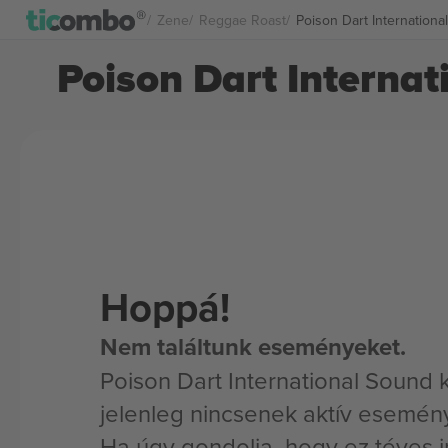
Zene
Reggae Roast
Poison Dart Internation
Poison Dart Internat
Hoppá!
Nem találtunk eseményeket.
Poison Dart International Sound
jelenleg nincsenek aktív esemén
Ha úgy gondolja, hogy ez téves i