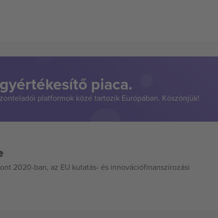
gyértékesítő piaca.
szonteladói platformok közé tartozik Európában. Köszönjük!
e
ont 2020-ban, az EU kutatás- és innovációfinanszírozási