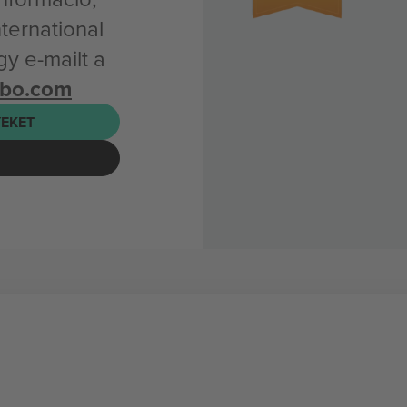
ternational
y e-mailt a
mbo.com
EKET