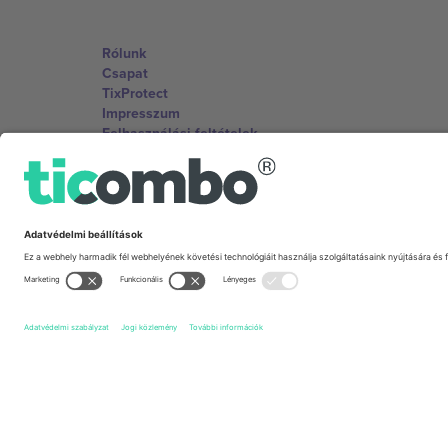
Rólunk
Csapat
TixProtect
Impresszum
Felhasználási feltételek
Partnerprogram
Irodák és támogatás
Germany
Unter den Linden 24, 10117 Berlin, Germany
United States
131 Continental Dr, Suite 305, Newark, Delaware 19713, 