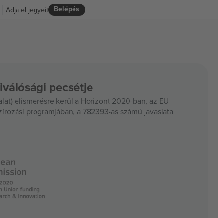
Belépés
Adja el jegyeit
iválósági pecsétje
at) elismerésre kerül a Horizont 2020-ban, az EU
szírozási programjában, a 782393-as számú javaslata