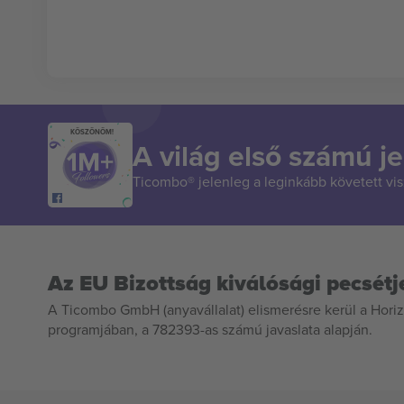
KÖSZÖNÖM!
A világ első számú je
Ticombo® jelenleg a leginkább követett vi
Az EU Bizottság kiválósági pecsétj
A Ticombo GmbH (anyavállalat) elismerésre kerül a Horiz
programjában, a 782393-as számú javaslata alapján.