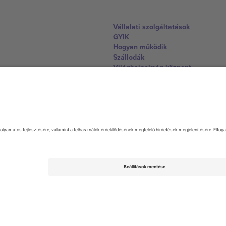
Vállalati szolgáltatások
GYIK
Hogyan működik
Szállodák
Világbajnokság központ
Lépjen kapcsolatba velünk
United Kingdom
167 City Road, London, Greater L
Switzerland
United States
Dorfstrasse 52a, 6390 Engelberg, 