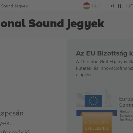
al Sound Jegyek
HU
+1
HUF
ional Sound jegyek
Az EU Bizottság k
A Ticombo GmbH (anyavállal
kutatás- és innovációfinan
alapján.
 kapcsán
yek.
nformáció,