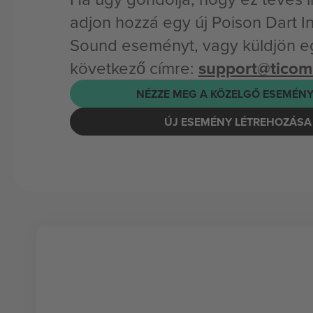
adjon hozzá egy új Poison Dart In
Sound eseményt, vagy küldjön eg
következő címre:
support@tico
NÉZZE MEG A KÖZELGŐ ESEMÉNY
ÚJ ESEMÉNY LÉTREHOZÁSA