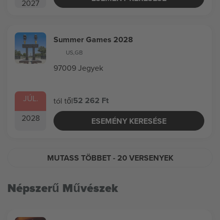
2027
Summer Games 2028
US
,
GB
97009 Jegyek
JÚL.
52 262 Ft
tól től
2028
ESEMÉNY KERESÉSE
MUTASS TÖBBET
- 20 VERSENYEK
Népszerű Művészek