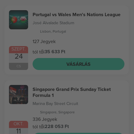
Portugal vs Wales Men's Nations League
José Alvalade Stadium
Lisbon, Portugal
127 Jegyek
SZEPT.
35 633 Ft
tól től
24
VÁSÁRLÁS
CS
Singapore Grand Prix Sunday Ticket
Formula 1
Marina Bay Street Circuit
Singapore, Singapore
336 Jegyek
OKT.
228 053 Ft
tól től
11