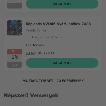
VÁSÁRLÁS
V
Röplabda VVO46 Nyári Játékok 2028
Honda Center
Anaheim, United States
122 Jegyek
JÚL.
585 772 Ft
tól től
26
VÁSÁRLÁS
SZE
MUTASS TÖBBET
- 20 ESEMÉNYEK
Népszerű Versenyek