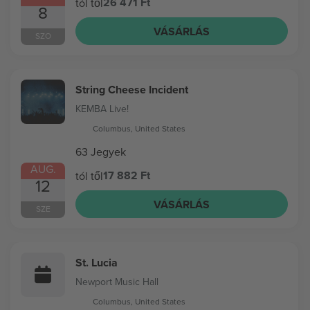
26 471 Ft
tól től
8
VÁSÁRLÁS
SZO
String Cheese Incident
KEMBA Live!
Columbus, United States
63 Jegyek
AUG.
17 882 Ft
tól től
12
VÁSÁRLÁS
SZE
St. Lucia
Newport Music Hall
Columbus, United States