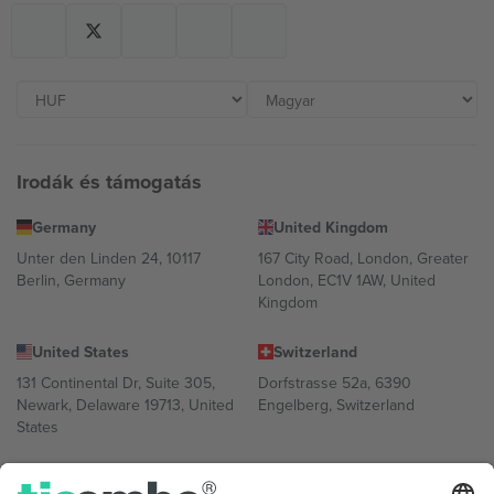
Irodák és támogatás
Germany
United Kingdom
Unter den Linden 24, 10117
167 City Road, London, Greater
Berlin, Germany
London, EC1V 1AW, United
Kingdom
United States
Switzerland
131 Continental Dr, Suite 305,
Dorfstrasse 52a, 6390
Newark, Delaware 19713, United
Engelberg, Switzerland
States
Bulgaria
United Arab Emirates