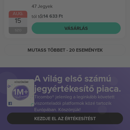
47 Jegyek
AUG.
14 633 Ft
tól től
15
VÁSÁRLÁS
SZO
MUTASS TÖBBET
- 20 ESEMÉNYEK
A világ első számú
KÖSZÖNÖM!
jegyértékesítő piaca.
Ticombo® jelenleg a leginkább követett
viszonteladói platformok közé tartozik
Európában. Köszönjük!
KEZDJE EL AZ ÉRTÉKESÍTÉST