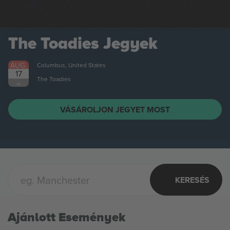
The Toadies
Jegyek
AUG.
Columbus, United States
17
The Toadies
H
VÁSÁROLJON JEGYET MOST
KERESÉS
Ajánlott Események