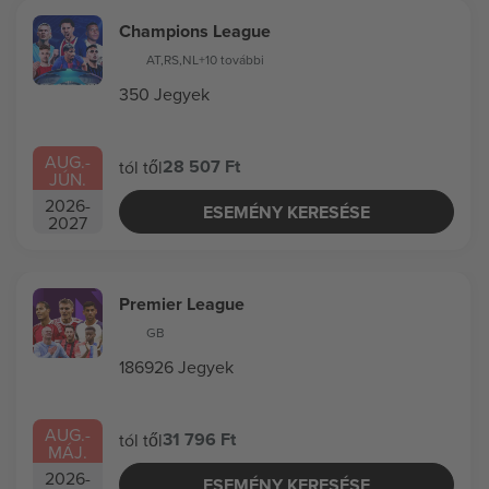
Champions League
AT
,
RS
,
NL
+10 további
350 Jegyek
AUG.
-
28 507 Ft
tól től
JÚN.
2026
-
ESEMÉNY KERESÉSE
2027
Premier League
GB
186926 Jegyek
AUG.
-
31 796 Ft
tól től
MÁJ.
2026
-
ESEMÉNY KERESÉSE