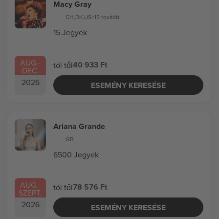
Macy Gray
CH
,
DK
,
US
+15 további
15 Jegyek
AUG.
-
40 933 Ft
tól től
DEC.
2026
ESEMÉNY KERESÉSE
Ariana Grande
GB
6500 Jegyek
AUG.
-
78 576 Ft
tól től
SZEPT.
2026
ESEMÉNY KERESÉSE