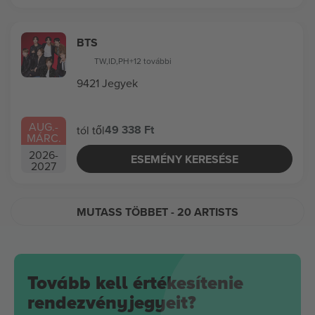
BTS
TW
,
ID
,
PH
+12 további
9421 Jegyek
AUG.
-
49 338 Ft
tól től
MÁRC.
2026
-
ESEMÉNY KERESÉSE
2027
MUTASS TÖBBET
- 20 ARTISTS
Tovább kell értékesítenie
rendezvényjegyeit?