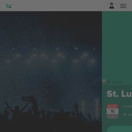
Belépés
St. Lucia
Jegyek
AUG.
Columbus, United States
16
St. Lucia
V
VÁSÁROLJON JEGYET MOST