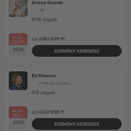
Ariana Grande
GB
6174 Jegyek
AUG.
-
82 829 Ft
tól től
SZEPT.
2026
ESEMÉNY KERESÉSE
Ed Sheeran
PT
,
AR
,
CA
+1 további
102 Jegyek
AUG.
-
43 958 Ft
tól től
NOV.
2026
ESEMÉNY KERESÉSE