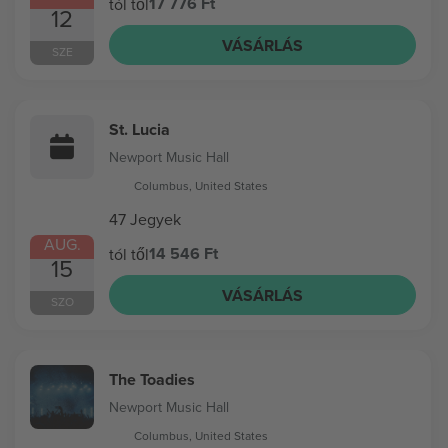
17 776 Ft
tól től
12
VÁSÁRLÁS
SZE
St. Lucia
Newport Music Hall
Columbus, United States
47 Jegyek
AUG.
14 546 Ft
tól től
15
VÁSÁRLÁS
SZO
The Toadies
Newport Music Hall
Columbus, United States