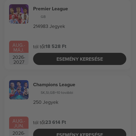
Premier League
GB
214983 Jegyek
AUG.
-
18 528 Ft
tól től
MÁJ.
2026
-
ESEMÉNY KERESÉSE
2027
Champions League
SK
,
SI
,
GB
+10 további
250 Jegyek
AUG.
-
23 614 Ft
tól től
JÚN.
2026
-
ESEMÉNY KERESÉSE