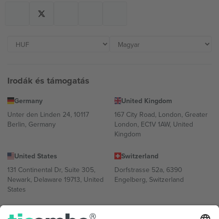
Irodák és támogatás
Germany
United Kingdom
Unter den Linden 24, 10117
167 City Road, London, Greater
Berlin, Germany
London, EC1V 1AW, United
Kingdom
United States
Switzerland
131 Continental Dr, Suite 305,
Dorfstrasse 52a, 6390
Newark, Delaware 19713, United
Engelberg, Switzerland
States
Bulgaria
United Arab Emirates