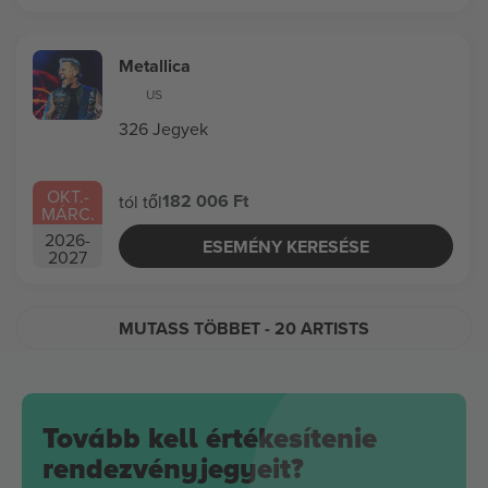
Metallica
US
326 Jegyek
OKT.
-
182 006 Ft
tól től
MÁRC.
2026
-
ESEMÉNY KERESÉSE
2027
MUTASS TÖBBET
- 20 ARTISTS
Tovább kell értékesítenie
rendezvényjegyeit?