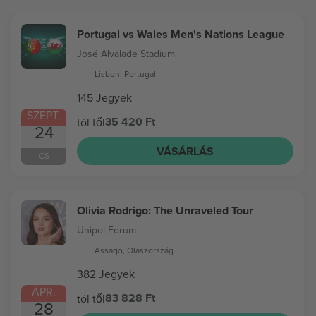
Portugal vs Wales Men's Nations League
José Alvalade Stadium
Lisbon, Portugal
145 Jegyek
SZEPT.
35 420 Ft
tól től
24
VÁSÁRLÁS
CS
Olivia Rodrigo: The Unraveled Tour
Unipol Forum
Assago, Olaszország
382 Jegyek
ÁPR.
83 828 Ft
tól től
28