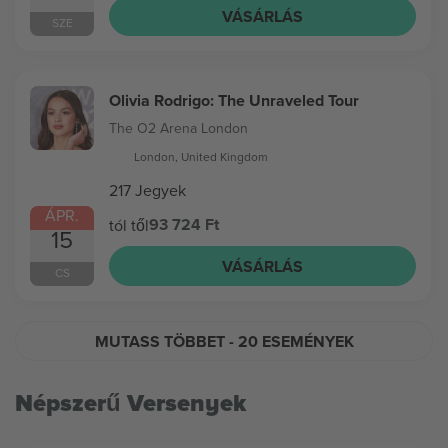
VÁSÁRLÁS
SZE
Olivia Rodrigo: The Unraveled Tour
The O2 Arena London
London, United Kingdom
217 Jegyek
ÁPR.
93 724 Ft
tól től
15
VÁSÁRLÁS
CS
MUTASS TÖBBET
- 20 ESEMÉNYEK
Népszerű Versenyek