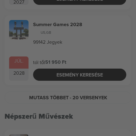
2027
Summer Games 2028
US
,
GB
99142 Jegyek
JÚL.
51 950 Ft
tól től
2028
ESEMÉNY KERESÉSE
MUTASS TÖBBET
- 20 VERSENYEK
Népszerű Művészek