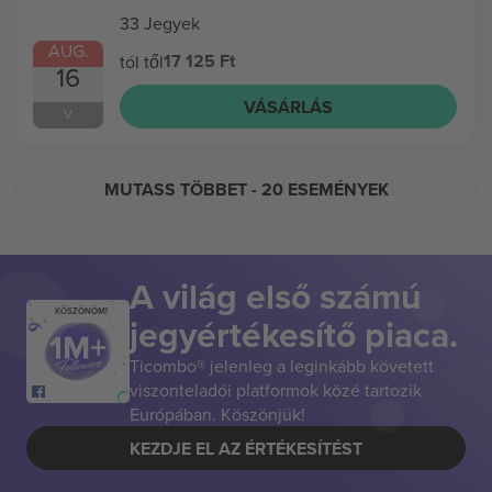
33 Jegyek
AUG.
17 125 Ft
tól től
16
VÁSÁRLÁS
V
MUTASS TÖBBET
- 20 ESEMÉNYEK
A világ első számú
KÖSZÖNÖM!
jegyértékesítő piaca.
Ticombo® jelenleg a leginkább követett
viszonteladói platformok közé tartozik
Európában. Köszönjük!
KEZDJE EL AZ ÉRTÉKESÍTÉST