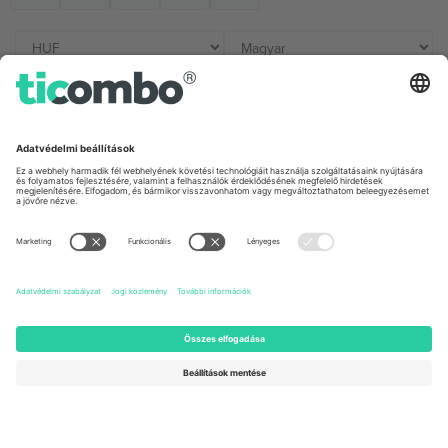
Irodák és támogatás
Germany
United Kingdom
Unter den Linden 24, 10117
167 City Road, London, Greater
Berlin, Germany
London, EC1V 1AW, United
Kingdom
United States
Switzerland
131 Continental Dr, Suite 305,
Dorfstrasse 52a, 6390
Newark, Delaware 19713, United
Engelberg, Switzerland
States
Bulgaria
United Arab Emirates
Regus Sofia City West, bul
UAE Dubai Silicon Oasis, DDP
Totleben 53-55, 1606 Sofia,
Building A1, Office 302, Dubai,