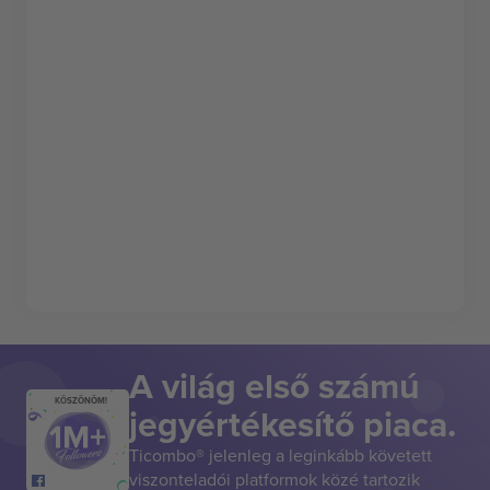
A világ első számú
KÖSZÖNÖM!
jegyértékesítő piaca.
Ticombo® jelenleg a leginkább követett
viszonteladói platformok közé tartozik