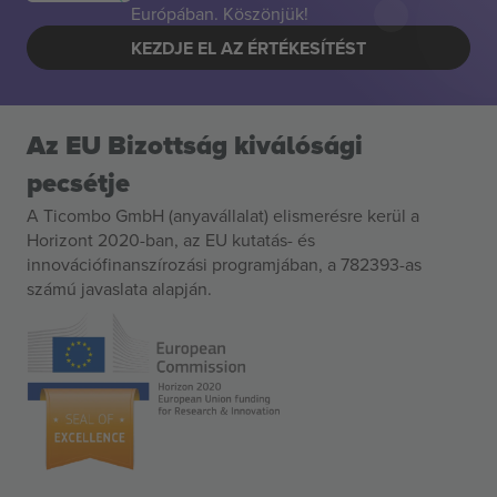
Európában. Köszönjük!
KEZDJE EL AZ ÉRTÉKESÍTÉST
Az EU Bizottság kiválósági
pecsétje
A Ticombo GmbH (anyavállalat) elismerésre kerül a
Horizont 2020-ban, az EU kutatás- és
innovációfinanszírozási programjában, a 782393-as
számú javaslata alapján.