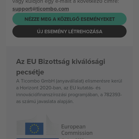
vagy küldjön egy e-mailt a következő címre:
support@ticombo.com
NÉZZE MEG A KÖZELGŐ ESEMÉNYEKET
ÚJ ESEMÉNY LÉTREHOZÁSA
Az EU Bizottság kiválósági
pecsétje
A Ticombo GmbH (anyavállalat) elismerésre kerül
a Horizont 2020-ban, az EU kutatás- és
innovációfinanszírozási programjában, a 782393-
as számú javaslata alapján.