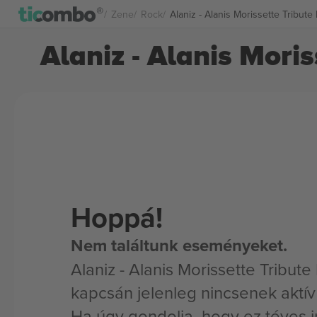
Zene
Rock
Alaniz - Alanis Morissette Tribut
Alaniz - Alanis Mori
Hoppá!
Nem találtunk eseményeket.
Alaniz - Alanis Morissette Tribut
kapcsán jelenleg nincsenek aktí
Ha úgy gondolja, hogy ez téves i