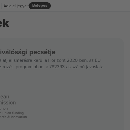
Belépés
Adja el jegyeit
ek
iválósági pecsétje
at) elismerésre kerül a Horizont 2020-ban, az EU
szírozási programjában, a 782393-as számú javaslata