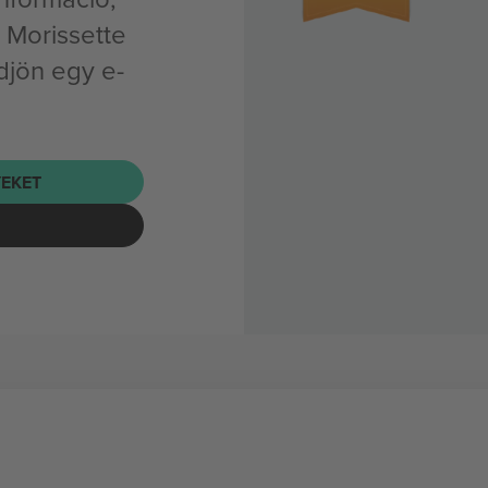
s Morissette
djön egy e-
EKET