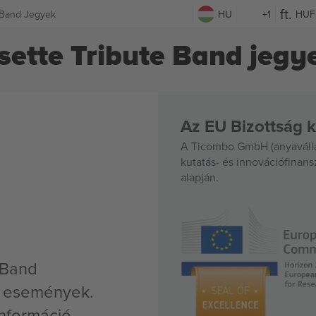
e Band Jegyek
HU
+1
HUF
ssette Tribute Band jegy
Az EU Bizottság k
A Ticombo GmbH (anyavállal
kutatás- és innovációfinan
alapján.
e Band
v események.
nformáció,