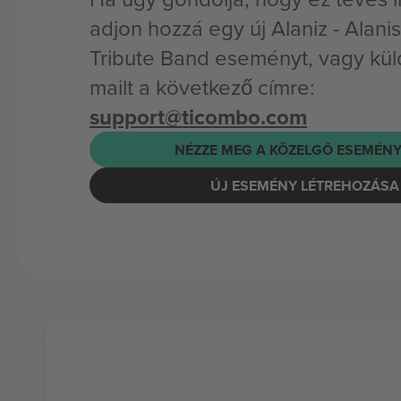
adjon hozzá egy új Alaniz - Alani
Tribute Band eseményt, vagy kül
mailt a következő címre:
support@ticombo.com
NÉZZE MEG A KÖZELGŐ ESEMÉNY
ÚJ ESEMÉNY LÉTREHOZÁSA