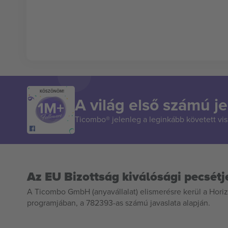
KÖSZÖNÖM!
A világ első számú je
Ticombo® jelenleg a leginkább követett vi
Az EU Bizottság kiválósági pecsétj
A Ticombo GmbH (anyavállalat) elismerésre kerül a Horiz
programjában, a 782393-as számú javaslata alapján.