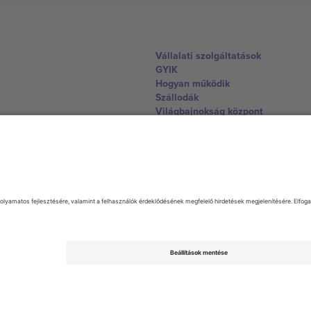
Vállalati szolgáltatások
GYIK
Hogyan működik
Szállodák
Világbajnokság központ
Lépjen kapcsolatba velünk
United Kingdom
167 City Road, London, Greater L
Switzerland