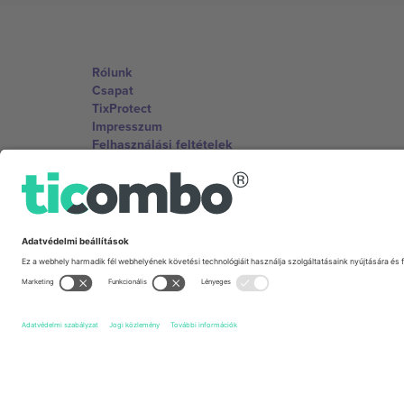
Rólunk
Csapat
TixProtect
Impresszum
Felhasználási feltételek
Partnerprogram
Irodák és támogatás
Germany
Unter den Linden 24, 10117 Berlin, Germany
United States