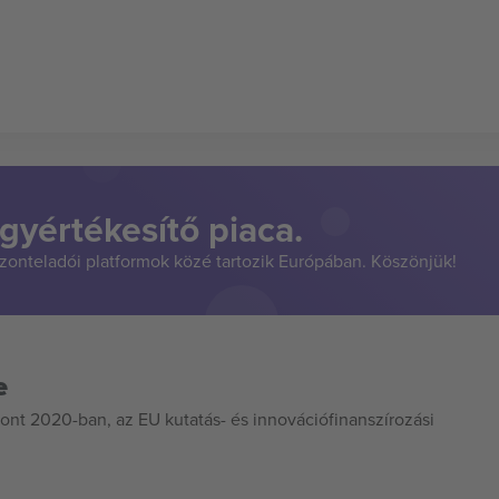
gyértékesítő piaca.
szonteladói platformok közé tartozik Európában. Köszönjük!
e
ont 2020-ban, az EU kutatás- és innovációfinanszírozási