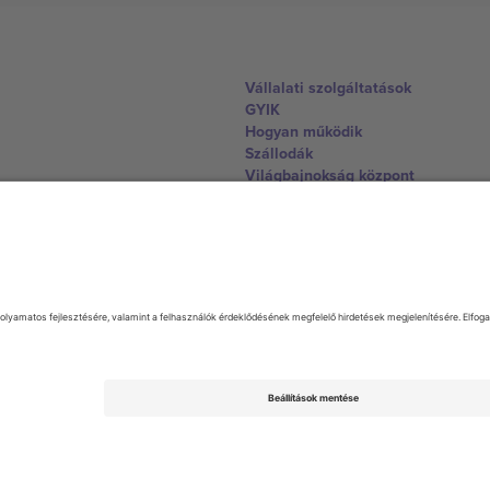
Vállalati szolgáltatások
GYIK
Hogyan működik
Szállodák
Világbajnokság központ
Lépjen kapcsolatba velünk
United Kingdom
167 City Road, London, Greater L
Switzerland