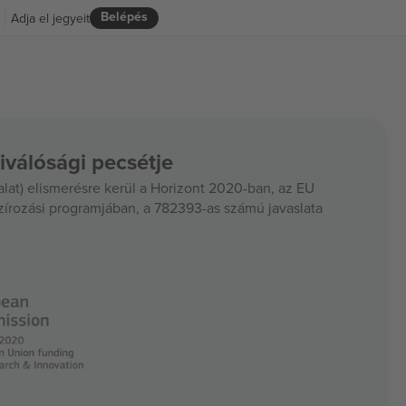
Belépés
Adja el jegyeit
iválósági pecsétje
at) elismerésre kerül a Horizont 2020-ban, az EU
szírozási programjában, a 782393-as számú javaslata