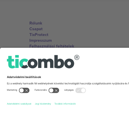
Rólunk
Csapat
TixProtect
Impresszum
Felhasználási feltételek
Partnerprogram
Irodák és támogatás
Germany
Unter den Linden 24, 10117 Berlin, Germany
United States