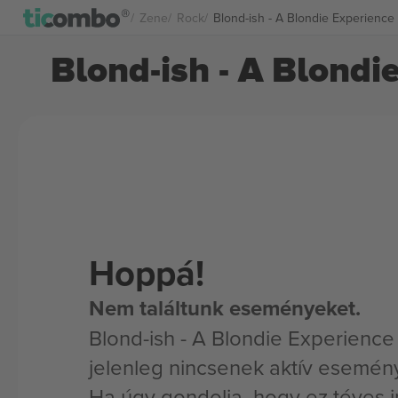
Zene
Rock
Blond-ish - A Blondie Experience
Blond-ish - A Blondi
Hoppá!
Nem találtunk eseményeket.
Blond-ish - A Blondie Experienc
jelenleg nincsenek aktív esemén
Ha úgy gondolja, hogy ez téves i