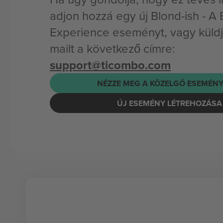
adjon hozzá egy új Blond-ish - A 
Experience eseményt, vagy küldj
mailt a következő címre:
support@ticombo.com
NÉZZE MEG A KÖZELGŐ ESEMÉNY
ÚJ ESEMÉNY LÉTREHOZÁSA