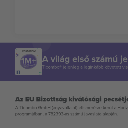
KÖSZÖNÖM!
A világ első számú je
Ticombo® jelenleg a leginkább követett vi
Az EU Bizottság kiválósági pecsétj
A Ticombo GmbH (anyavállalat) elismerésre kerül a Horiz
programjában, a 782393-as számú javaslata alapján.