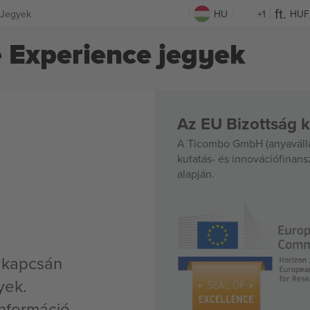
 Jegyek
HU
+1
HUF
e Experience jegyek
Az EU Bizottság k
A Ticombo GmbH (anyavállal
kutatás- és innovációfinan
alapján.
e kapcsán
yek.
nformáció,