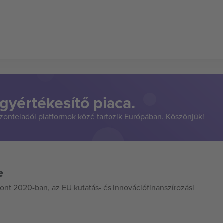
gyértékesítő piaca.
szonteladói platformok közé tartozik Európában. Köszönjük!
e
ont 2020-ban, az EU kutatás- és innovációfinanszírozási