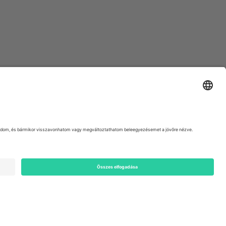
ondon, EC1V 1AW, United Kingdom
Switzerland