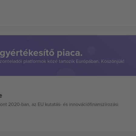
gyértékesítő piaca.
szonteladói platformok közé tartozik Európában. Köszönjük!
e
ont 2020-ban, az EU kutatás- és innovációfinanszírozási