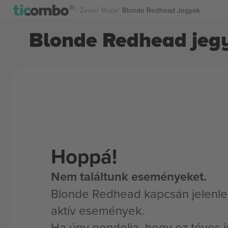
Zene
Rock
Blonde Redhead Jegyek
Blonde Redhead jeg
Hoppá!
Nem találtunk eseményeket.
Blonde Redhead kapcsán jelenle
aktív események.
Ha úgy gondolja, hogy ez téves i