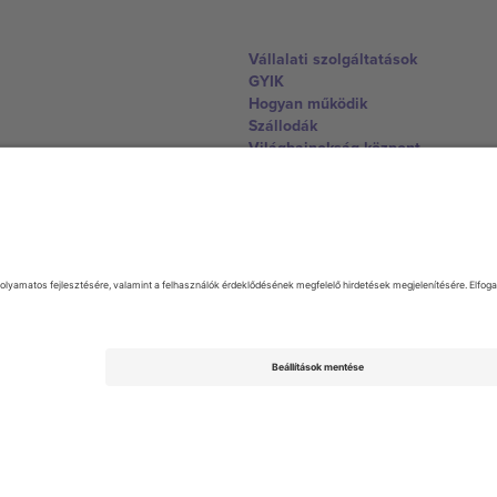
Vállalati szolgáltatások
GYIK
Hogyan működik
Szállodák
Világbajnokság központ
Lépjen kapcsolatba velünk
United Kingdom
167 City Road, London, Greater L
Switzerland
United States
Dorfstrasse 52a, 6390 Engelberg, 