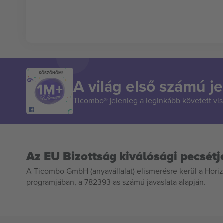
KÖSZÖNÖM!
A világ első számú je
Ticombo® jelenleg a leginkább követett vi
Az EU Bizottság kiválósági pecsétj
A Ticombo GmbH (anyavállalat) elismerésre kerül a Horiz
programjában, a 782393-as számú javaslata alapján.