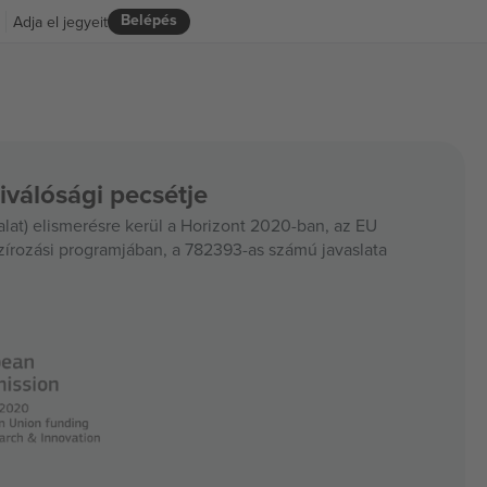
Belépés
Adja el jegyeit
iválósági pecsétje
at) elismerésre kerül a Horizont 2020-ban, az EU
szírozási programjában, a 782393-as számú javaslata