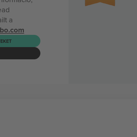
ead
lt a
mbo.com
EKET