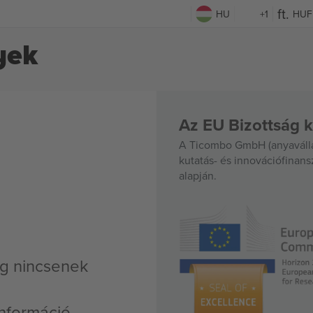
HU
+1
HUF
yek
Az EU Bizottság k
A Ticombo GmbH (anyavállal
kutatás- és innovációfinan
alapján.
g nincsenek
nformáció,