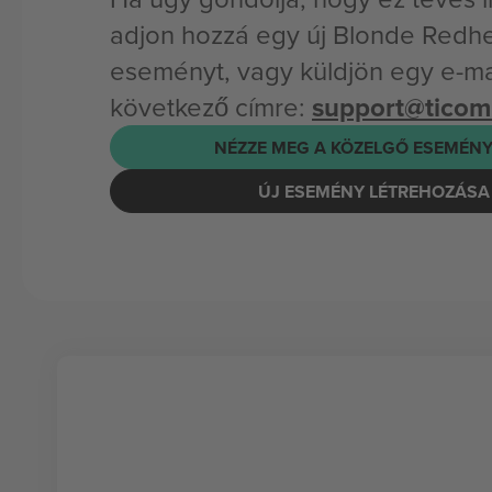
adjon hozzá egy új Blonde Redh
eseményt, vagy küldjön egy e-mai
következő címre:
support@tico
NÉZZE MEG A KÖZELGŐ ESEMÉNY
ÚJ ESEMÉNY LÉTREHOZÁSA