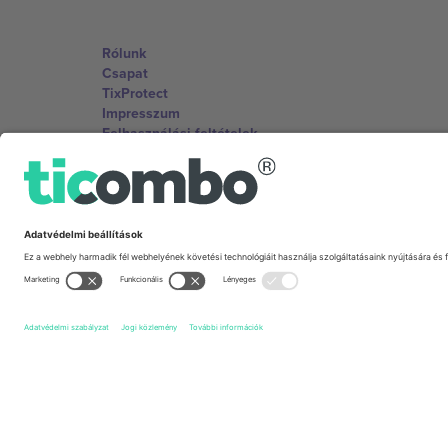
Rólunk
Csapat
TixProtect
Impresszum
Felhasználási feltételek
Partnerprogram
Irodák és támogatás
Germany
Unter den Linden 24, 10117 Berlin, Germany
United States
131 Continental Dr, Suite 305, Newark, Delaware 19713, 