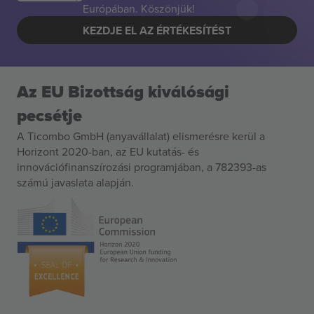
Európában. Köszönjük!
KEZDJE EL AZ ÉRTÉKESÍTÉST
Az EU Bizottság kiválósági
pecsétje
A Ticombo GmbH (anyavállalat) elismerésre kerül a
Horizont 2020-ban, az EU kutatás- és
innovációfinanszírozási programjában, a 782393-as
számú javaslata alapján.