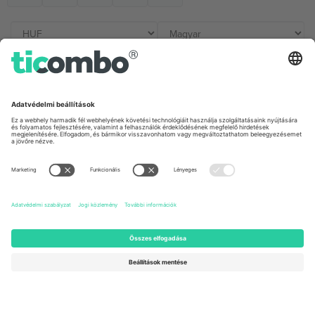
Irodák és támogatás
Germany
United Kingdom
Unter den Linden 24, 10117
167 City Road, London, Greater
Berlin, Germany
London, EC1V 1AW, United
Kingdom
United States
Switzerland
131 Continental Dr, Suite 305,
Dorfstrasse 52a, 6390
Newark, Delaware 19713, United
Engelberg, Switzerland
States
Bulgaria
United Arab Emirates
Regus Sofia City West, bul
UAE Dubai Silicon Oasis, DDP
Totleben 53-55, 1606 Sofia,
Building A1, Office 302, Dubai,