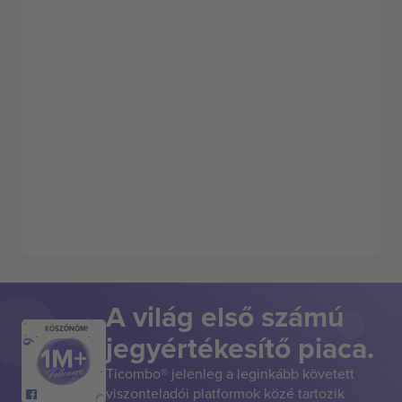
A világ első számú
KÖSZÖNÖM!
jegyértékesítő piaca.
Ticombo® jelenleg a leginkább követett
viszonteladói platformok közé tartozik