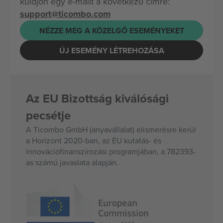
küldjön egy e-mailt a következő címre:
support@ticombo.com
NÉZZE MEG A KÖZELGŐ ESEMÉNYEKET
ÚJ ESEMÉNY LÉTREHOZÁSA
Az EU Bizottság kiválósági
pecsétje
A Ticombo GmbH (anyavállalat) elismerésre kerül
a Horizont 2020-ban, az EU kutatás- és
innovációfinanszírozási programjában, a 782393-
as számú javaslata alapján.