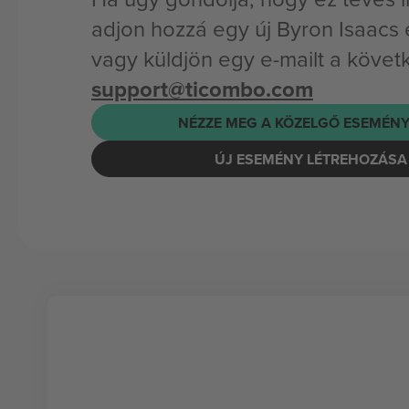
adjon hozzá egy új Byron Isaacs
vagy küldjön egy e-mailt a követ
support@ticombo.com
NÉZZE MEG A KÖZELGŐ ESEMÉNY
ÚJ ESEMÉNY LÉTREHOZÁSA