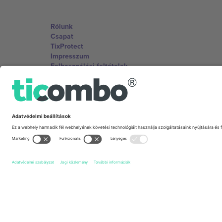
Rólunk
Csapat
TixProtect
Impresszum
Felhasználási feltételek
Partnerprogram
Irodák és támogatás
Germany
Unter den Linden 24, 10117 Berlin, Germany
United States
131 Continental Dr, Suite 305, Newark, Delaware 19713, 