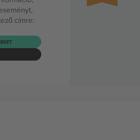
 eseményt,
kező címre:
EKET