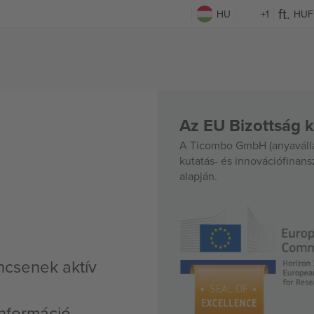
HU
+1
HUF
Az EU Bizottság k
A Ticombo GmbH (anyavállal
kutatás- és innovációfinan
alapján.
ncsenek aktív
nformáció,