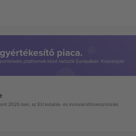
gyértékesítő piaca.
szonteladói platformok közé tartozik Európában. Köszönjük!
e
ont 2020-ban, az EU kutatás- és innovációfinanszírozási