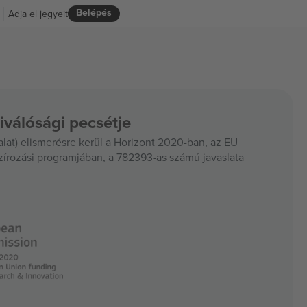
Belépés
Adja el jegyeit
iválósági pecsétje
at) elismerésre kerül a Horizont 2020-ban, az EU
szírozási programjában, a 782393-as számú javaslata