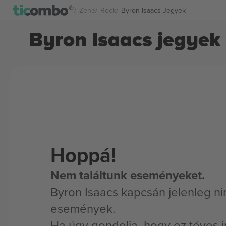
Zene
Rock
Byron Isaacs Jegyek
Byron Isaacs jegyek
Hoppá!
Nem találtunk eseményeket.
Byron Isaacs kapcsán jelenleg ni
események.
Ha úgy gondolja, hogy ez téves i