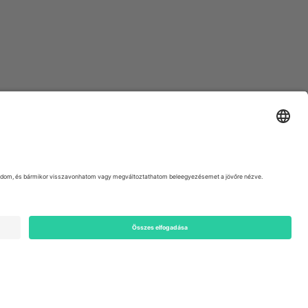
ondon, EC1V 1AW, United Kingdom
Switzerland