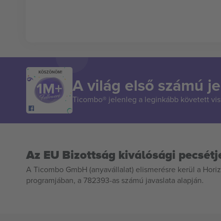
KÖSZÖNÖM!
A világ első számú je
Ticombo® jelenleg a leginkább követett vi
Az EU Bizottság kiválósági pecsétj
A Ticombo GmbH (anyavállalat) elismerésre kerül a Horiz
programjában, a 782393-as számú javaslata alapján.