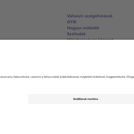
Vállalati szolgáltatások
GYIK
Hogyan működik
Szállodák
Világbajnokság központ
Lépjen kapcsolatba velünk
United Kingdom
167 City Road, London, Greater L
Switzerland
United States
Dorfstrasse 52a, 6390 Engelberg, 