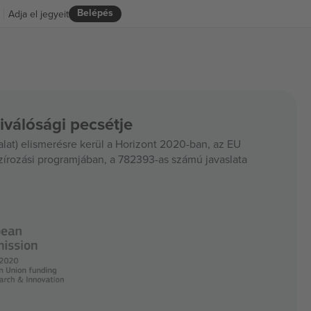
Belépés
Adja el jegyeit
iválósági pecsétje
at) elismerésre kerül a Horizont 2020-ban, az EU
szírozási programjában, a 782393-as számú javaslata