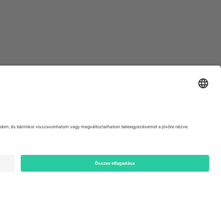
ondon, EC1V 1AW, United Kingdom
Switzerland