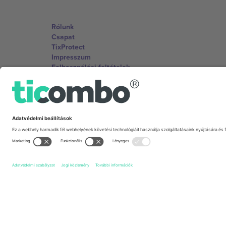
Rólunk
Csapat
TixProtect
Impresszum
Felhasználási feltételek
Partnerprogram
Irodák és támogatás
Germany
Unter den Linden 24, 10117 Berlin, Germany
United States
131 Continental Dr, Suite 305, Newark, Delaware 19713, 