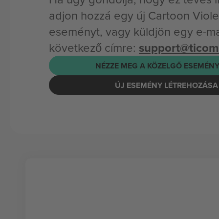
adjon hozzá egy új Cartoon Viol
eseményt, vagy küldjön egy e-mai
következő címre:
support@tico
NÉZZE MEG A KÖZELGŐ ESEMÉNY
ÚJ ESEMÉNY LÉTREHOZÁSA