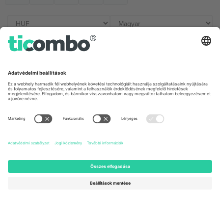
Irodák és támogatás
Germany
United Kingdom
Unter den Linden 24, 10117
167 City Road, London, Greater
Berlin, Germany
London, EC1V 1AW, United
Kingdom
United States
Switzerland
131 Continental Dr, Suite 305,
Dorfstrasse 52a, 6390
Newark, Delaware 19713, United
Engelberg, Switzerland
States
Bulgaria
United Arab Emirates
Regus Sofia City West, bul
UAE Dubai Silicon Oasis, DDP
Totleben 53-55, 1606 Sofia,
Building A1, Office 302, Dubai,