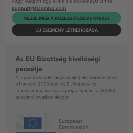
vagy küldjön egy e-mailt a következő címre:
support@ticombo.com
NÉZZE MEG A KÖZELGŐ ESEMÉNYEKET
ÚJ ESEMÉNY LÉTREHOZÁSA
Az EU Bizottság kiválósági
pecsétje
A Ticombo GmbH (anyavállalat) elismerésre kerül
a Horizont 2020-ban, az EU kutatás- és
innovációfinanszírozási programjában, a 782393-
as számú javaslata alapján.