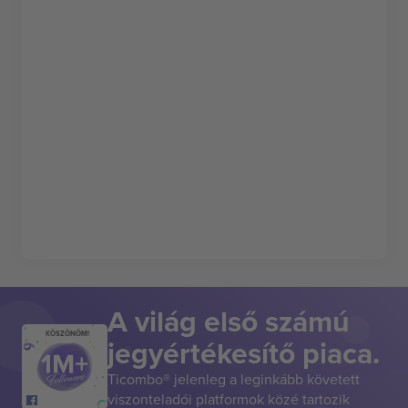
A világ első számú
KÖSZÖNÖM!
jegyértékesítő piaca.
Ticombo® jelenleg a leginkább követett
viszonteladói platformok közé tartozik