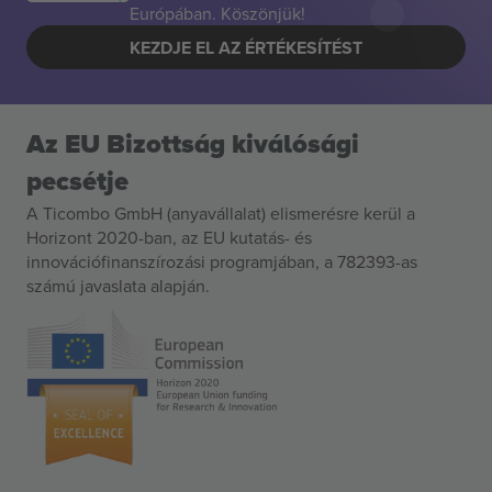
Európában. Köszönjük!
KEZDJE EL AZ ÉRTÉKESÍTÉST
Az EU Bizottság kiválósági
pecsétje
A Ticombo GmbH (anyavállalat) elismerésre kerül a
Horizont 2020-ban, az EU kutatás- és
innovációfinanszírozási programjában, a 782393-as
számú javaslata alapján.