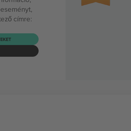
 eseményt,
kező címre:
EKET