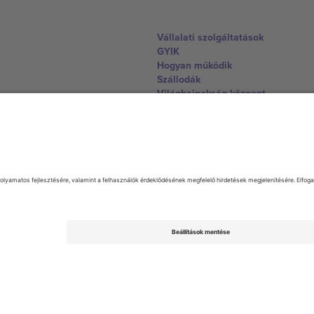
Vállalati szolgáltatások
GYIK
Hogyan működik
Szállodák
Világbajnokság központ
Lépjen kapcsolatba velünk
United Kingdom
167 City Road, London, Greater L
Switzerland
United States
Dorfstrasse 52a, 6390 Engelberg, 