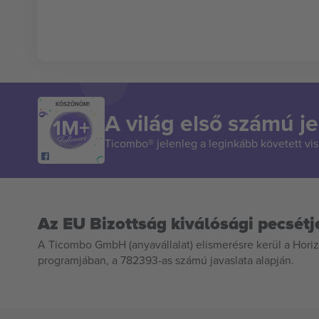
KÖSZÖNÖM!
A világ első számú je
Ticombo® jelenleg a leginkább követett vi
Az EU Bizottság kiválósági pecsétj
A Ticombo GmbH (anyavállalat) elismerésre kerül a Horiz
programjában, a 782393-as számú javaslata alapján.