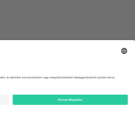
ondon, EC1V 1AW, United Kingdom
Switzerland