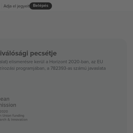
Belépés
Adja el jegyeit
iválósági pecsétje
at) elismerésre kerül a Horizont 2020-ban, az EU
szírozási programjában, a 782393-as számú javaslata