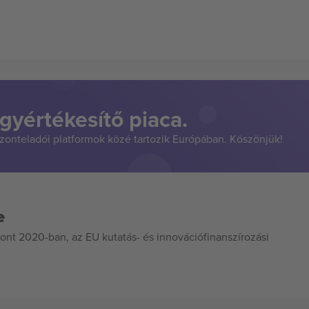
gyértékesítő piaca.
szonteladói platformok közé tartozik Európában. Köszönjük!
e
ont 2020-ban, az EU kutatás- és innovációfinanszírozási