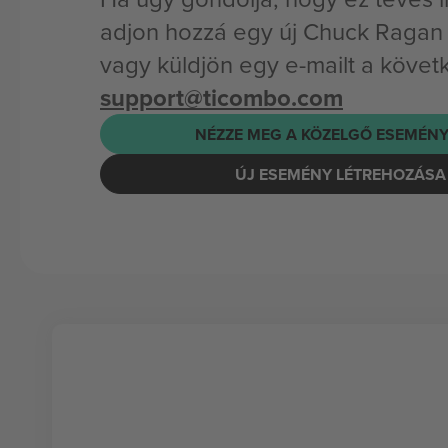
adjon hozzá egy új Chuck Ragan
vagy küldjön egy e-mailt a követ
support@ticombo.com
NÉZZE MEG A KÖZELGŐ ESEMÉNY
ÚJ ESEMÉNY LÉTREHOZÁSA