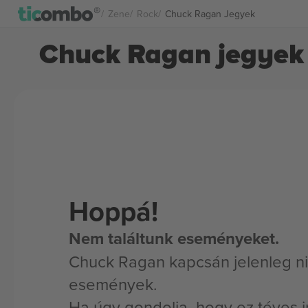
Zene
Rock
Chuck Ragan Jegyek
Chuck Ragan jegyek
Hoppá!
Nem találtunk eseményeket.
Chuck Ragan kapcsán jelenleg ni
események.
Ha úgy gondolja, hogy ez téves i