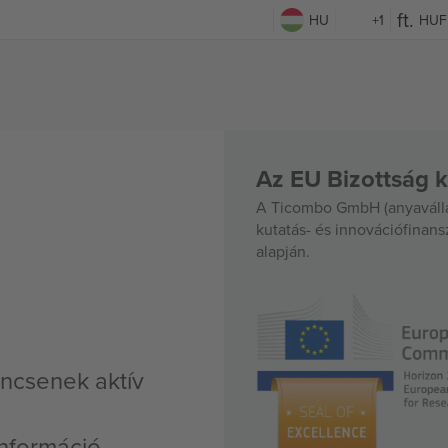
HU
+1
HUF
Az EU Bizottság k
A Ticombo GmbH (anyavállal
kutatás- és innovációfinan
alapján.
ncsenek aktív
nformáció,