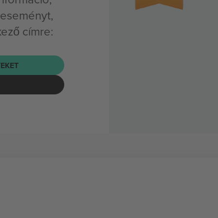
 eseményt,
kező címre:
EKET