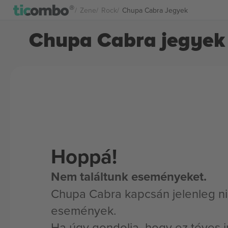
Zene
Rock
Chupa Cabra Jegyek
Chupa Cabra jegyek
Hoppá!
Nem találtunk eseményeket.
Chupa Cabra kapcsán jelenleg ni
események.
Ha úgy gondolja, hogy ez téves i