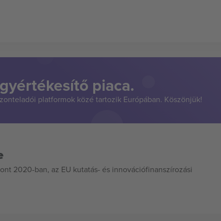
gyértékesítő piaca.
szonteladói platformok közé tartozik Európában. Köszönjük!
e
ont 2020-ban, az EU kutatás- és innovációfinanszírozási