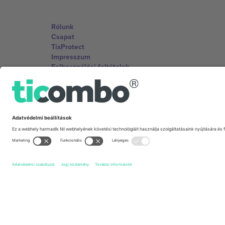
Rólunk
Csapat
TixProtect
Impresszum
Felhasználási feltételek
Partnerprogram
Irodák és támogatás
Germany
Unter den Linden 24, 10117 Berlin, Germany
United States
131 Continental Dr, Suite 305, Newark, Delaware 19713, 