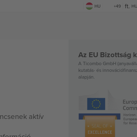
HU
+49
H
Az EU Bizottság k
A Ticombo GmbH (anyavállal
kutatás- és innovációfinan
alapján.
ncsenek aktív
nformáció,