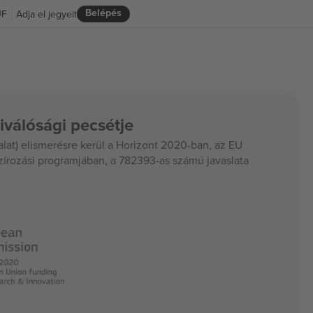
Belépés
UF
Adja el jegyeit
iválósági pecsétje
at) elismerésre kerül a Horizont 2020-ban, az EU
szírozási programjában, a 782393-as számú javaslata