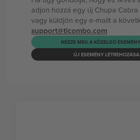
adjon hozzá egy új Chupa Cabra
vagy küldjön egy e-mailt a követ
support@ticombo.com
NÉZZE MEG A KÖZELGŐ ESEMÉNY
ÚJ ESEMÉNY LÉTREHOZÁSA