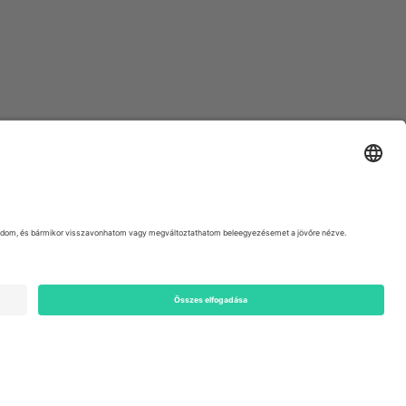
ondon, EC1V 1AW, United Kingdom
Switzerland