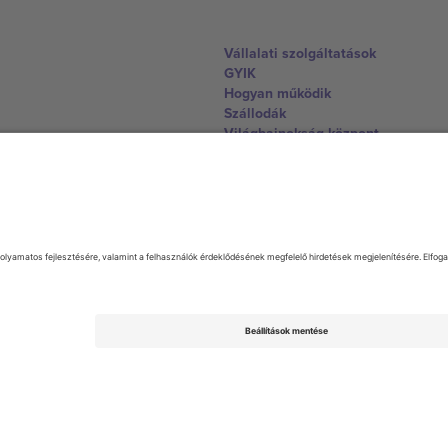
Vállalati szolgáltatások
GYIK
Hogyan működik
Szállodák
Világbajnokság központ
Lépjen kapcsolatba velünk
United Kingdom
167 City Road, London, Greater L
Switzerland
United States
Dorfstrasse 52a, 6390 Engelberg, 