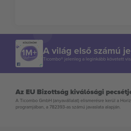
KÖSZÖNÖM!
A világ első számú je
Ticombo® jelenleg a leginkább követett vi
Az EU Bizottság kiválósági pecsétj
A Ticombo GmbH (anyavállalat) elismerésre kerül a Horiz
programjában, a 782393-as számú javaslata alapján.