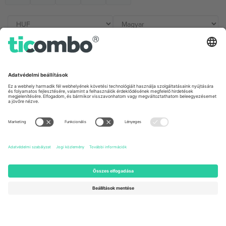
Irodák és támogatás
Germany
United Kingdom
Unter den Linden 24, 10117
167 City Road, London, Greater
Berlin, Germany
London, EC1V 1AW, United
Kingdom
United States
Switzerland
131 Continental Dr, Suite 305,
Dorfstrasse 52a, 6390
Newark, Delaware 19713, United
Engelberg, Switzerland
States
Bulgaria
United Arab Emirates
Regus Sofia City West, bul
UAE Dubai Silicon Oasis, DDP
Totleben 53-55, 1606 Sofia,
Building A1, Office 302, Dubai,