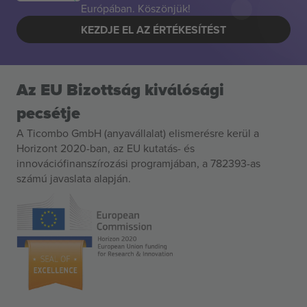
Európában. Köszönjük!
KEZDJE EL AZ ÉRTÉKESÍTÉST
Az EU Bizottság kiválósági
pecsétje
A Ticombo GmbH (anyavállalat) elismerésre kerül a
Horizont 2020-ban, az EU kutatás- és
innovációfinanszírozási programjában, a 782393-as
számú javaslata alapján.