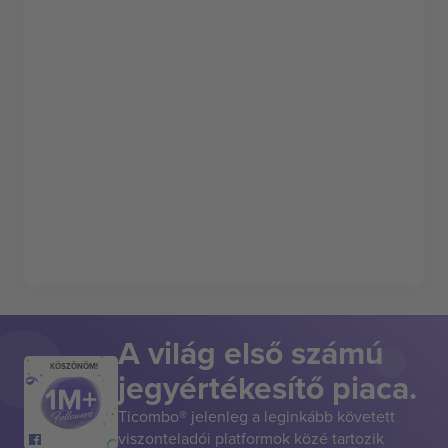
A világ első számú
KÖSZÖNÖM!
jegyértékesítő piaca.
Ticombo® jelenleg a leginkább követett
viszonteladói platformok közé tartozik