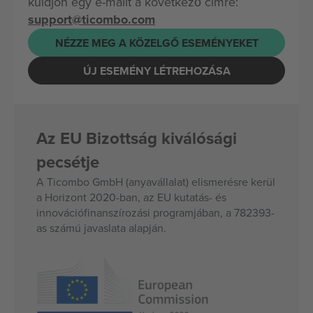
küldjön egy e-mailt a következő címre:
support@ticombo.com
NÉZZE MEG A KÖZELGŐ ESEMÉNYEKET
ÚJ ESEMÉNY LÉTREHOZÁSA
Az EU Bizottság kiválósági
pecsétje
A Ticombo GmbH (anyavállalat) elismerésre kerül
a Horizont 2020-ban, az EU kutatás- és
innovációfinanszírozási programjában, a 782393-
as számú javaslata alapján.