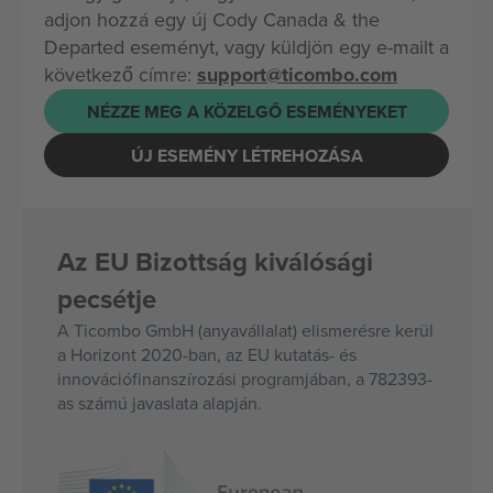
adjon hozzá egy új Cody Canada & the
Departed eseményt, vagy küldjön egy e-mailt a
következő címre:
support@ticombo.com
NÉZZE MEG A KÖZELGŐ ESEMÉNYEKET
ÚJ ESEMÉNY LÉTREHOZÁSA
Az EU Bizottság kiválósági
pecsétje
A Ticombo GmbH (anyavállalat) elismerésre kerül
a Horizont 2020-ban, az EU kutatás- és
innovációfinanszírozási programjában, a 782393-
as számú javaslata alapján.