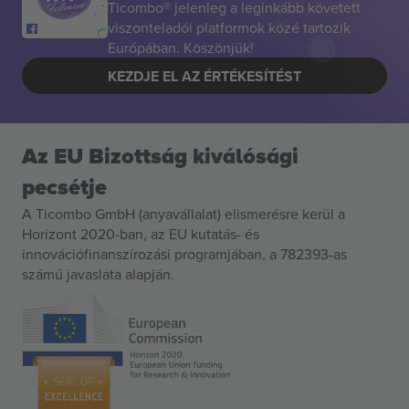
Ticombo® jelenleg a leginkább követett
viszonteladói platformok közé tartozik
Európában. Köszönjük!
KEZDJE EL AZ ÉRTÉKESÍTÉST
Az EU Bizottság kiválósági
pecsétje
A Ticombo GmbH (anyavállalat) elismerésre kerül a
Horizont 2020-ban, az EU kutatás- és
innovációfinanszírozási programjában, a 782393-as
számú javaslata alapján.