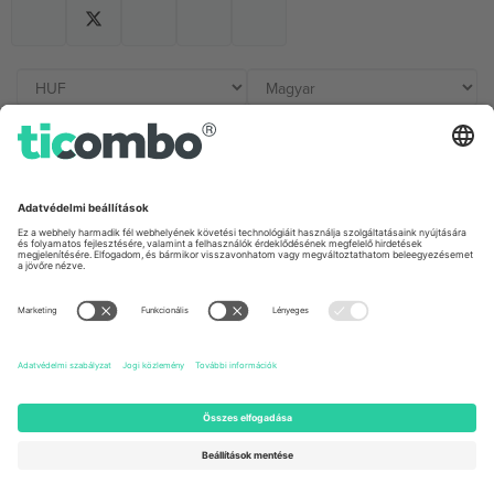
Irodák és támogatás
Germany
United Kingdom
Unter den Linden 24, 10117
167 City Road, London, Greater
Berlin, Germany
London, EC1V 1AW, United
Kingdom
United States
Switzerland
131 Continental Dr, Suite 305,
Dorfstrasse 52a, 6390
Newark, Delaware 19713, United
Engelberg, Switzerland
States
Bulgaria
United Arab Emirates